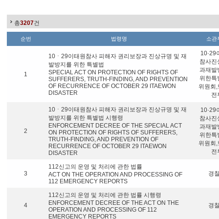
총
3207
건
순번
법령명
소관
10·2
10ㆍ29이태원참사 피해자 권리보장과 진상규명 및 재
참사진
발방지를 위한 특별법
과재발
SPECIAL ACT ON PROTECTION OF RIGHTS OF
1
위한특
SUFFERERS, TRUTH-FINDING, AND PREVENTION
OF RECURRENCE OF OCTOBER 29 ITAEWON
위원회
DISASTER
전
10ㆍ29이태원참사 피해자 권리보장과 진상규명 및 재
10·2
발방지를 위한 특별법 시행령
참사진
ENFORCEMENT DECREE OF THE SPECIAL ACT
과재발
2
ON PROTECTION OF RIGHTS OF SUFFERERS,
위한특
TRUTH-FINDING, AND PREVENTION OF
위원회
RECURRENCE OF OCTOBER 29 ITAEWON
전
DISASTER
112신고의 운영 및 처리에 관한 법률
3
경
ACT ON THE OPERATION AND PROCESSING OF
112 EMERGENCY REPORTS
112신고의 운영 및 처리에 관한 법률 시행령
ENFORCEMENT DECREE OF THE ACT ON THE
4
경
OPERATION AND PROCESSING OF 112
EMERGENCY REPORTS