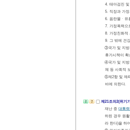
4. 태아검진 
5. 직장과 가
6. 음란물ㆍ
7. 가정폭력
8. 가정친화적
9. 그 밖에 
③국가 및 지
휴가시책이 확
④국가 및 지방
체 등 사회적 
⑤제2항 및 제
바에 의한다.
제21조의2(위기
재난 중
대통령
하된 경우 원활
라 한다)을 하