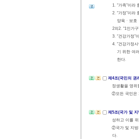
1. “가족”이
2. “가정”이
양육ㆍ보호ㆍ
2의2. “1인
3. “건강가정
4. “건강가정
기 위한 여
한다.
제4조(국민의 권
정생활을 영위
②모든 국민은 
제5조(국가 및 
성하고 이를 위
②국가 및 지
다.