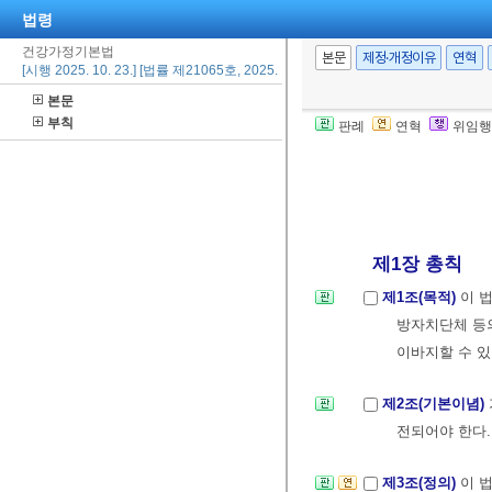
법령
건강가정기본법
본문
제정·개정이유
연혁
[시행 2025. 10. 23.] [법률 제21065호, 2025. 10. 1., 타법개정]
본문
부칙
판례
연혁
위임행
제1장 총칙
제1조(목적)
이 
방자치단체 등
이바지할 수 
제2조(기본이념)
전되어야 한다.
제3조(정의)
이 