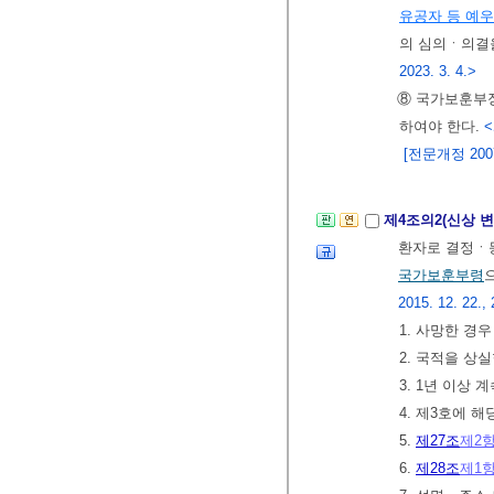
유공자 등 예우
의 심의ㆍ의결
2023. 3. 4.>
⑧ 국가보훈부
하여야 한다.
<
[전문개정 2007.
제4조의2(신상 
환자로 결정ㆍ등
국가보훈부령
2015. 12. 22., 
1. 사망한 경우
2. 국적을 상
3. 1년 이상
4. 제3호에 
5.
제27조
제2
6.
제28조
제1