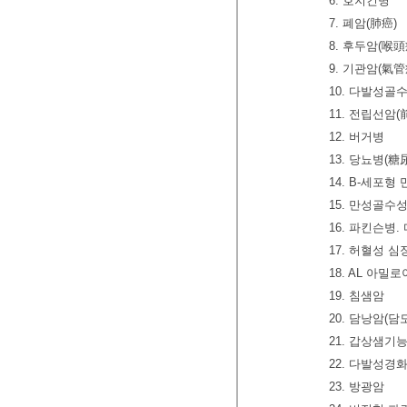
6. 호지킨병
7. 폐암(肺癌)
8. 후두암(喉頭
9. 기관암(氣管
10. 다발성골
11. 전립선암
12. 버거병
13. 당뇨병(糖
14. B-세포
15. 만성골
16. 파킨슨병
17. 허혈성 
18. AL 아밀
19. 침샘암
20. 담낭암(
21. 갑상샘기
22. 다발성경
23. 방광암