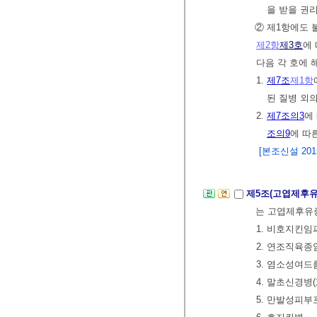
을 받을 권
② 제1항에도
제2항
제3호
에
다음 각 호에 
1.
제7조
제1항
된 질병 외
2.
제7조의3
에
조의9
에 따
[본조신설 2015.
제5조(고엽제후
는 고엽제후유증
1. 비호지킨
2. 연조직육종
3. 염소성여드
4. 말초신경병
5. 만발성피