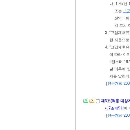
나. 1967
또는
「
전역ㆍ퇴
각 호의 
3. “고엽제
한 자등으
4. “고엽제후
에 따라 이
9일부터 1
날 이후에 
자를 말한다
[전문개정 2007.
제3조(적용 대상
제7조
제5항
에
[전문개정 2007.