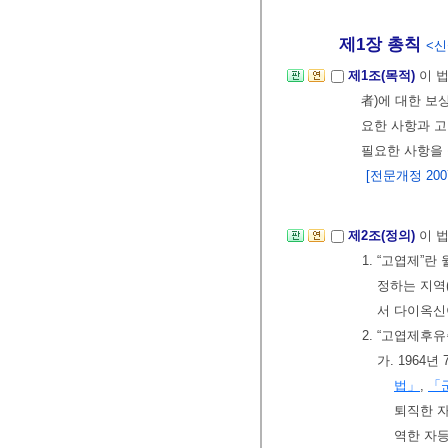
제1장 총칙
<신설
제1조(목적)
이 
者)에 대한 
요한 사항과 고
필요한 사항을 
[전문개정 2007.
제2조(정의)
이 
1. “고엽제
정하는 지역
서 다이옥신
2. “고엽제후
가. 1964
법」
,
「
퇴직한 자
역한 자등