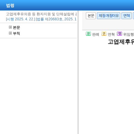
법령
고엽제후유의증 등 환자지원 및 단체설립에 관한 법률
본문
제정·개정이유
연혁
[시행 2025. 4. 22.] [법률 제20683호, 2025. 1. 21., 일부개정]
본문
부칙
판례
연혁
위임행
고엽제후유