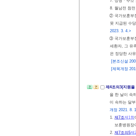
7. 성명ㆍ주소
8. 월남전 참
② 국가보훈부장
못 지급된 수당
2023. 3. 4.>
③ 국가보훈부장
세환자, 그 유
은 정당한 사유
[본조신설 2007.
[제목개정 2015.
제4조의3(지원을
을 한 날이 속
이 속하는 달부
개정 2021. 8. 17
1.
제7조
제1항
보훈병원장이
2.
제7조의5
제