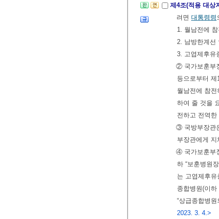
제4조(적용 대상
려면
대통령령
1. 월남전에 
2. 남방한계
3. 고엽제후
② 국가보훈부
등으로부터 제
월남전에 참전
하여 줄 것을 
전하고 전역한
③ 국방부장관은
부장관에게 지
④ 국가보훈부
하 “보훈병원
는 고엽제후유
종합병원(이하 
“상급종합병원의
2023. 3. 4.>