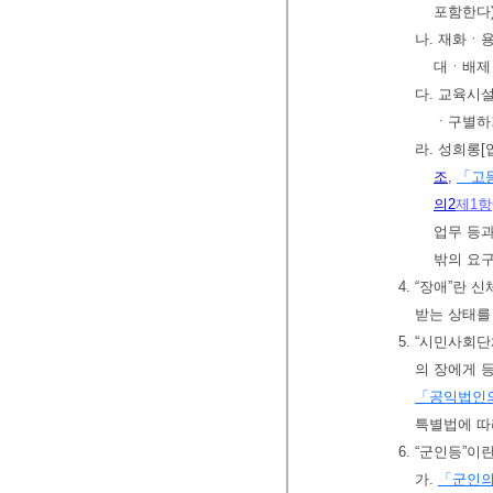
포함한다
나. 재화ㆍ
대ㆍ배제
다. 교육시
ㆍ구별하
라. 성희롱
조
,
「고
의2
제1항
업무 등과
밖의 요구
4. “장애”
받는 상태를
5. “시민사회
의 장에게 
「공익법인의
특별법에 따
6. “군인등”
가.
「군인의