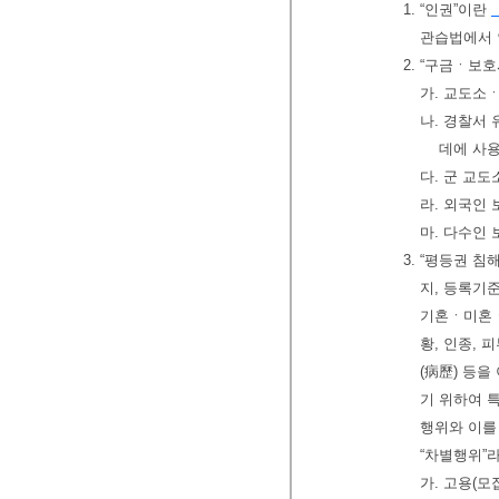
1. “인권”이란
관습법에서 
2. “구금ㆍ보
가. 교도소
나. 경찰서
데에 사
다. 군 교
라. 외국인
마. 다수인
3. “평등권 
지, 등록기준
기혼ㆍ미혼ㆍ
황, 인종, 
(病歷) 등을
기 위하여 
행위와 이를
“차별행위”라
가. 고용(모