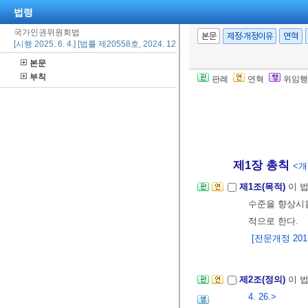
법령
국가인권위원회법
본문
제정·개정이유
연혁
[시행 2025. 6. 4.] [법률 제20558호, 2024. 12. 3., 일부개정]
본문
부칙
판례
연혁
위임행
제1장 총칙
<개정
제1조(목적)
이 
수준을 향상시
적으로 한다.
[전문개정 2011.
제2조(정의)
이 
4. 26.>