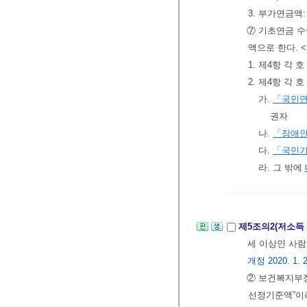
3. 부가연금액
⑦ 기초연금 수
액으로 한다.
<
1. 제4항 각
2. 제4항 각
가.
「국민
권자
나.
「장애
다.
「국민기
라. 그 밖에
제5조의2(저소득
세 이상인 사람
개정 2020. 1. 2
② 보건복지부
선정기준액”이라