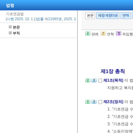
법령
기초연금법
본문
제정·개정이유
연혁
[시행 2025. 10. 1.] [법률 제21065호, 2025. 10. 1., 타법개정]
본문
부칙
판례
연혁
위임행
제1장 총칙
제1조(목적)
이 
지원하고 복지
제2조(정의)
이 
1. “기초연금
2. “기초연금
3. “기초연금
4. “소득인정