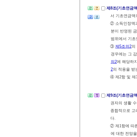
제8조(기초연금액
서 기초연금액의
② 소득인정액
분이 반영된 
범위에서 기초
③
제5조의2
의
경우에는 그 
의2
에 해당하
2
의 적용을 받
④ 제2항 및 
제9조(기초연금액
권자의 생활 수
종합적으로 고
다.
② 제1항에 따
에 대한 전망을