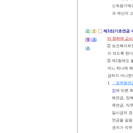
소득평가액과
과 재산의 
제3조(기초연금 
이 정하여 고
② 보건복지부장
이 되도록 한다
③ 제1항에도 
어느 하나에 
급하지 아니한
1.
「공무원연
항
에 따른 
해연금, 장
족연금, 직
일시금의 
연금을 갈음
권자가 직무