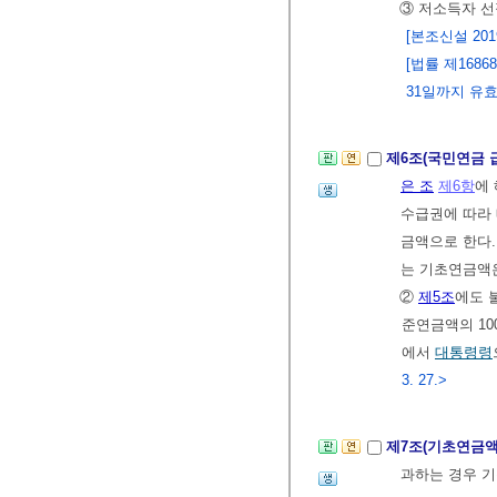
③ 저소득자 선
[본조신설 2019.
[법률 제1686
31일까지 유효
제6조(국민연금 
은 조
제6항
에
수급권에 따라 
금액으로 한다.
는 기초연금액
②
제5조
에도 
준연금액의 10
에서
대통령령
3. 27.>
제7조(기초연금액
과하는 경우 