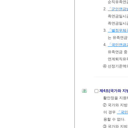
순직유족연금
2.
「군인연금
족연금일시
족연금일시
3.
「별정우체
는 유족연
4.
「국민연금과
유족연금 
연계퇴직유
④ 선정기준액의
제4조(국가와 지
활안정을 지원하
② 국가와 지방
이 경우
「국민
용할 수 없다.
③ 국가와 지