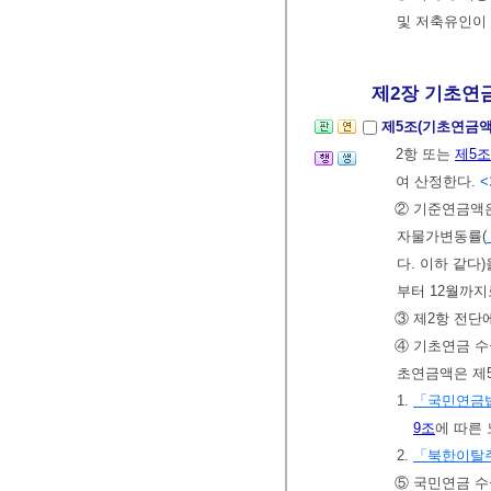
및 저축유인이
제2장 기초연금
제5조(기초연금액
2항 또는
제5조
여 산정한다.
<
② 기준연금액
자물가변동률(
다. 이하 같다
부터 12월까지
③ 제2항 전단
④ 기초연금 수
초연금액은 제
1.
「국민연금
9조
에 따른
2.
「북한이탈주
⑤ 국민연금 수