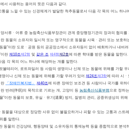
법에서 사용하는 용어의 뜻은 다음과 같다.
 고통을 느낄 수 있는 신경체계가 발달한 척추동물로서 다음 각 목의 어느 하나
ㆍ양서류ㆍ어류 중 농림축산식품부장관이 관계 중앙행정기관의 장과의 협의를
”이란 동물의 소유자와 일시적 또는 영구적으로 동물을 사육ㆍ관리 또는 보호하
유기동물”이란 도로ㆍ공원 등의 공공장소에서 소유자등이 없이 배회하거나 내버려
물”이란
제10조
제2항
및
같은 조
제4항
제2호
에 따른 학대를 받은 동물을 말한다.
다음 각 목의 어느 하나에 해당하는 개를 말한다.
, 핏불테리어, 로트와일러 등 사람의 생명이나 신체 또는 동물에 위해를 가할 
 생명이나 신체 또는 동물에 위해를 가할 우려가 있어
제24조
제3항
에 따라 시ㆍ
이란
「장애인복지법」
제40조
에 따른 장애인 보조견 등 사람이나 국가를 위
이란 반려(伴侶)의 목적으로 기르는 개, 고양이 등
농림축산식품부령
으로 정하는
동물”이란 동물의 보호, 유실ㆍ유기(遺棄) 방지, 질병의 관리, 공중위생상의 
”란 동물을 대상으로 정당한 사유 없이 불필요하거나 피할 수 있는 고통과 스트
위를 말한다.
가”란 동물의 건강상태, 행동양태 및 소유자등의 통제능력 등을 종합적으로 분석