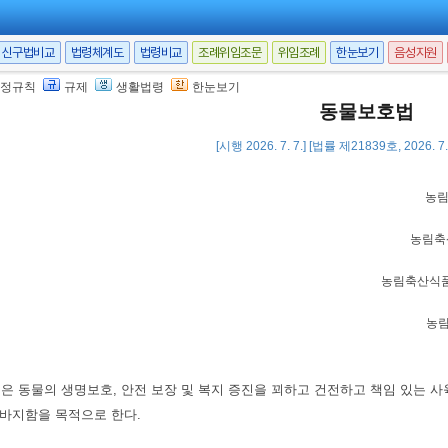
신구법비교
법령체계도
법령비교
조례위임조문
위임조례
한눈보기
음성지원
정규칙
규제
생활법령
한눈보기
동물보호법
[시행 2026. 7. 7.] [법률 제21839호, 2026. 
농
농림축
농림축산식
농
법은 동물의 생명보호, 안전 보장 및 복지 증진을 꾀하고 건전하고 책임 있는 
바지함을 목적으로 한다.