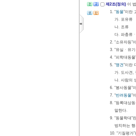
제2조(정의)
이 
1. “
동물
”이란
가. 포유류
나. 조류
다. 파충류
2. “소유자등
3. “유실ㆍ
4. “피학대동
5. “
맹견
”이란 
가. 도사견
나. 사람의
6. “봉사동물”
7. “
반려동물
”
8. “등록대상
말한다.
9. “동물학대
방치하는 행
10. “기질평