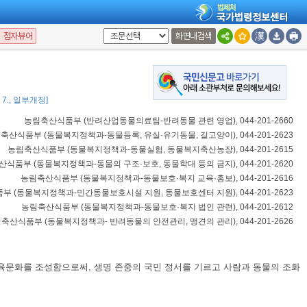
점자뷰어
화면내검색
7. 7., 일부개정]
농림축산식품부
(
반려산업동물의료팀-반려동물 관련 영업
), 044-201-2660
림축산식품부
(
동물복지정책과-동물등록, 유실·유기동물, 길고양이
), 044-201-2623
농림축산식품부
(
동물복지정책과-동물실험, 동물복지축산농장
), 044-201-2615
산식품부
(
동물복지정책과-동물의 구조·보호, 동물학대 등의 금지
), 044-201-2620
농림축산식품부
(
동물복지정책과-동물보호·복지 교육·홍보
), 044-201-2616
품부
(
동물복지정책과-민간동물보호시설 지원, 동물보호센터 지원
), 044-201-2623
농림축산식품부
(
동물복지정책과-동물보호·복지 법인 관련
), 044-201-2612
림축산식품부
(
동물복지정책과- 반려동물의 안전관리, 맹견의 관리
), 044-201-2626
사육문화를 조성함으로써, 생명 존중의 국민 정서를 기르고 사람과 동물의 조화