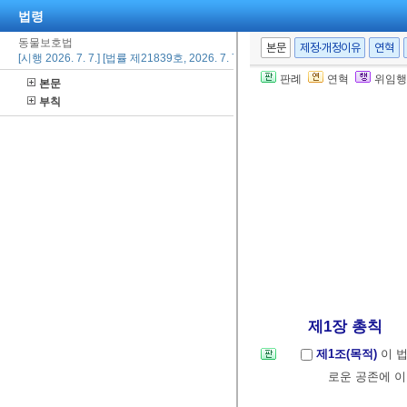
법령
동물보호법
본문
제정·개정이유
연혁
[시행 2026. 7. 7.] [법률 제21839호, 2026. 7. 7., 일부개정]
판례
연혁
위임행
본문
부칙
제1장 총칙
제1조(목적)
이 
로운 공존에 이