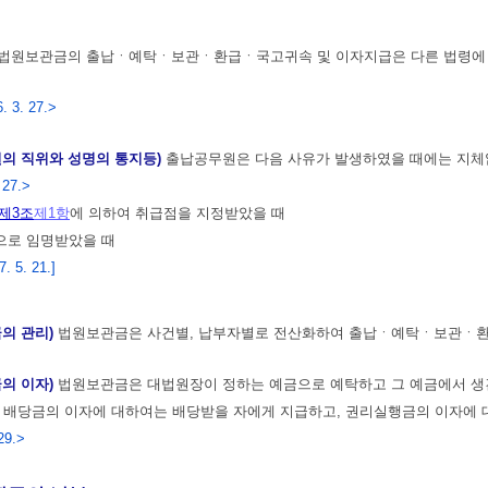
법원보관금의 출납ㆍ예탁ㆍ보관ㆍ환급ㆍ국고귀속 및 이자지급은 다른 법령에 규
. 3. 27.>
의 직위와 성명의 통지등)
출납공무원은 다음 사유가 발생하였을 때에는 지체
 27.>
제3조
제1항
에 의하여 취급점을 지정받았을 때
으로 임명받았을 때
 5. 21.]
의 관리)
법원보관금은 사건별, 납부자별로 전산화하여 출납ㆍ예탁ㆍ보관ㆍ환
의 이자)
법원보관금은 대법원장이 정하는 예금으로 예탁하고 그 예금에서 생긴
의 배당금의 이자에 대하여는 배당받을 자에게 지급하고, 권리실행금의 이자에
29.>