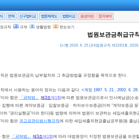
서식
연혁
신구법비교
법령체계도
법령비교
음성지원
점자뷰어
정규칙
규제
생활법령
한눈보기
법원보관금취급규
[시행 2026. 6. 25.] [대법원규칙 제3263호, 2026.
규칙은 법원보관금의 납부절차와 그 취급방법을 규정함을 목적으로 한다.
규칙에서 사용하는 용어의 정의는 다음과 같다.
<개정 1997. 5. 21., 2002. 6. 28.,
금”이라 함은
「공탁법」
제3조
제1항
에 따른 법원보관금으로서 민사예납금(소송
산 집행에 따른 계약보증금ㆍ입찰보증금ㆍ하자보수보증금(이하 “계약보증금 등”
이하 “권리실행금”이라 한다)등 법령에 의하여 법원이 보관하는 세입세출외현
원”이라 함은
국고금관리법시행규칙
에 의한 세입세출외현금출납공무원(동 출납공
라 함은
「공탁법」
제3조
제1항
에 따라 대법원장이 지정한 법원보관금을 보관할