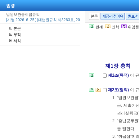
법령
법원보관금취급규칙
본문
제정·개정이유
별표·
[시행 2026. 6. 25.] [대법원규칙 제3263호, 2026. 6. 25., 일부개정]
판례
연혁
위임행
본문
부칙
서식
제1장 총칙
제1조(목적)
이 
제2조(정의)
이 
1. “법원보관
금, 세출예
권리실행금(
2. “출납공무
을 말한다.
3. “취급점”이