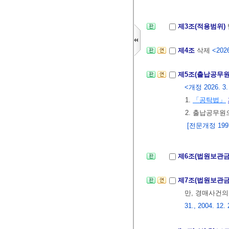
제3조(적용범위)
제4조
삭제
<2026
제5조(출납공무원
<개정 2026. 3.
1.
「공탁법」
2. 출납공무원
[전문개정 1997.
제6조(법원보관금
제7조(법원보관금
만, 경매사건
31., 2004. 12. 