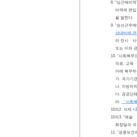
8. “상근예비
비역에 편입
을 말한다.
9. “승선근무
상대비에 관
라 전시ㆍ사
또는 이와 
10. “사회복
의료, 교육
야에 복무하
가. 국가기
나. 지방자
다. 공공단
라.
「사회
10의2. 삭제
<2
10의3. “예
화창달과 국
11. “공중보