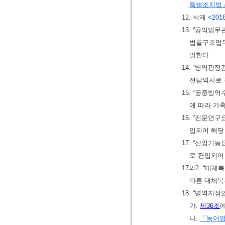
특별조치법
12. 삭제
<2016
13. “공익법
법률구조업무
말한다.
14. “병역판
전담의사로 
15. “공중방
에 따라 가
16. “전문연
입되어 해당
17. “산업기
로 편입되어
17의2. “대
따른 대체복
18. “병역지
가.
제36조
나.
「농어업