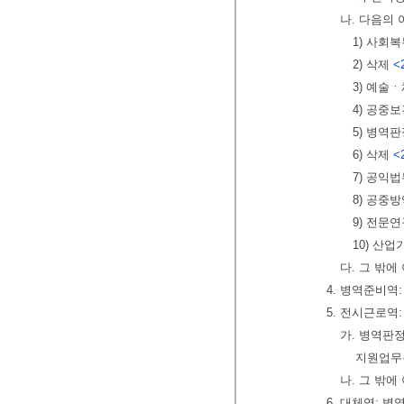
나. 다음의
1) 사회
2) 삭제
<
3) 예술
4) 공중
5) 병역
6) 삭제
<
7) 공익
8) 공중
9) 전문
10) 산
다. 그 밖에
4. 병역준비역
5. 전시근로역
가. 병역판
지원업무
나. 그 밖
6. 대체역: 