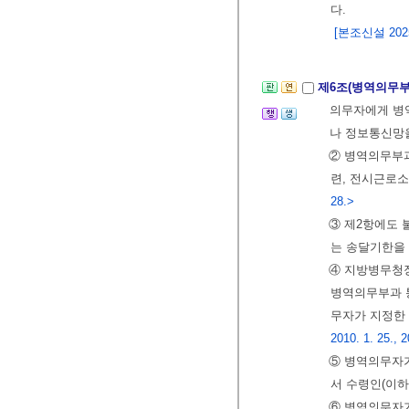
다.
[본조신설 2025.
제6조(병역의무부
의무자에게 병역
나 정보통신망을
② 병역의무부과
련, 전시근로
28.>
③ 제2항에도 
는 송달기한을
④ 지방병무청장
병역의무부과 
무자가 지정한
2010. 1. 25., 
⑤ 병역의무자가
서 수령인(이하
⑥ 병역의무자가