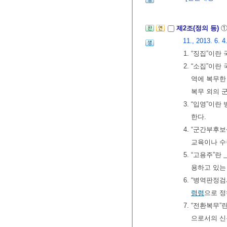
제2조(정의 등)
①
11., 2013. 6. 4
1. “징집”이
2. “소집”이
역에 복무한
복무 외의 
3. “입영”이
한다.
4. “군간부
교육이나 수
5. “고용주”란
용하고 있는
6. “병역판정
령령
으로 정
7. “전환복무
으로서의 신