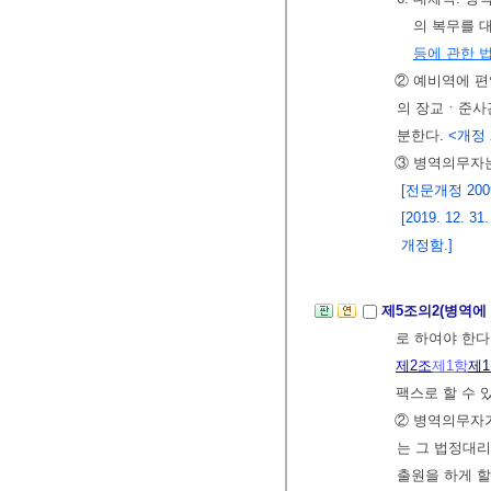
의 복무를 
등에 관한 
② 예비역에 
의 장교ㆍ준사
분한다.
<개정 2
③ 병역의무자는
[전문개정 2009.
[2019. 12
개정함.]
제5조의2(병역에
로 하여야 한다
제2조
제1항
제
팩스로 할 수 
② 병역의무자가
는 그 법정대리
출원을 하게 할