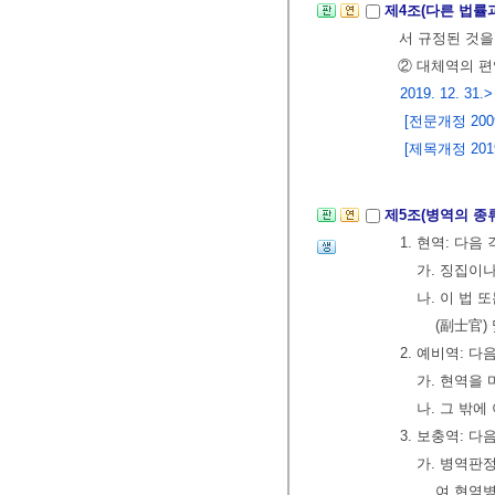
제4조(다른 법률
서 규정된 것
② 대체역의 편
2019. 12. 31.>
[전문개정 2009.
[제목개정 2019.
제5조(병역의 종
1. 현역: 다
가. 징집이나
나. 이 법 
(副士官)
2. 예비역: 
가. 현역을 
나. 그 밖에
3. 보충역: 
가. 병역판
여 현역