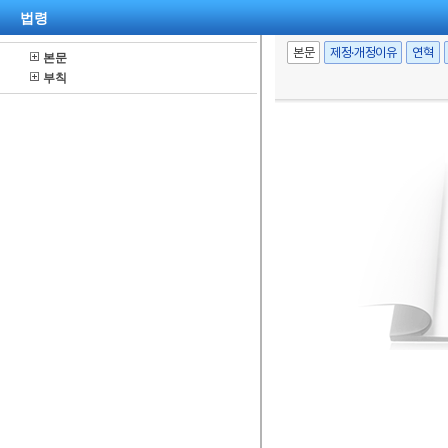
법령
본문
제정·개정이유
연혁
본문
부칙