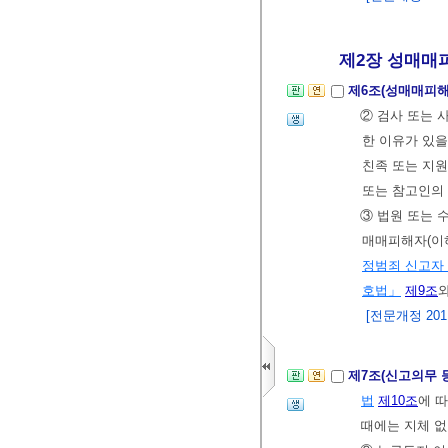
제2장 성매매피
제6조(성매매피해
② 검사 또는
한 이유가 있을
친족 또는 지원
또는 참고인의 
③ 법원 또는 
매매피해자(이하
정범죄 신고자
호법」
제9조
[전문개정 2011.
제7조(신고의무 
법
제10조
에 
때에는 지체 없