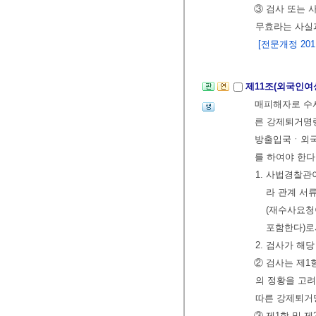
③ 검사 또는 
무효라는 사실과
[전문개정 2011.
제11조(외국인여
매피해자로 수
른 강제퇴거명
방출입국ㆍ외국
를 하여야 한다
1. 사법경찰관
라 관계 서
(재수사요청
포함한다)로
2. 검사가 해
② 검사는 제1
의 정황을 고
따른 강제퇴거
③ 제1항 및 