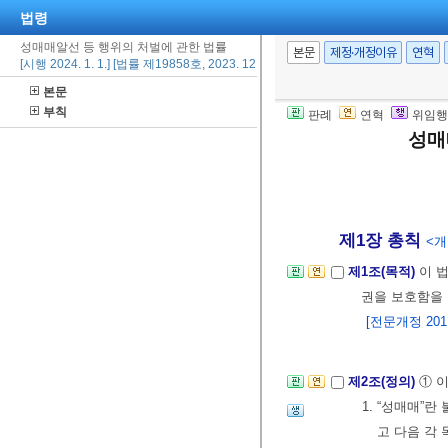
법령
성매매알선 등 행위의 처벌에 관한 법률
본문
제정·개정이유
연혁
[시행 2024. 1. 1.] [법률 제19858호, 2023. 12. 29., 일부개정]
본문
부칙
판례
연혁
위임행
성매
제1장 총칙
<개정
제1조(목적)
이 
권을 보호함을 
[전문개정 2011.
제2조(정의)
① 
1. “성매매”
고 다음 각