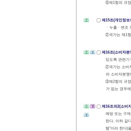
⑤제1항의 규정
제15조(개인정보
ㆍ누출ㆍ변조 
②국가는 제1항
제16조(소비자분
있도록 관련기구
②국가는 소비
라 소비자분쟁
③제2항의 규
가 없는 경우에
제16조의2(소
예방 또는 구제
한다. 이하 같
템”이라 한다)