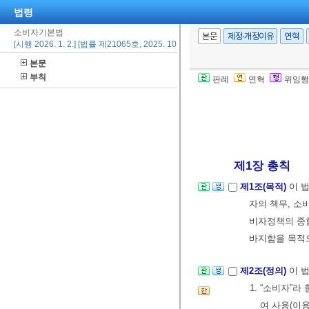
법령
소비자기본법
본문
제정·개정이유
연혁
[시행 2026. 1. 2.] [법률 제21065호, 2025. 10. 1., 타법개정]
본문
부칙
판례
연혁
위임행
제1장 총칙
제1조(목적)
이 
자의 책무, 소
비자정책의 종
바지함을 목적
제2조(정의)
이 
1. “소비자”
여 사용(이