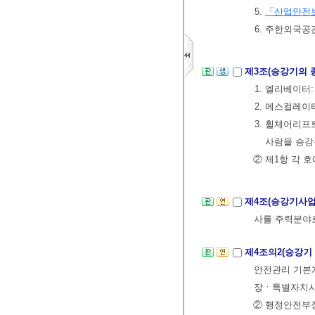
5.
「산업안전
6. 주한외국공
제3조(승강기의 
1. 엘리베이터
2. 에스컬레이
3. 휠체어리프
사람을 승강
② 제1항 각 
제4조(승강기사
사를 주력분야
제4조의2(승강기
안전관리 기본계
장ㆍ특별자치시
② 행정안전부