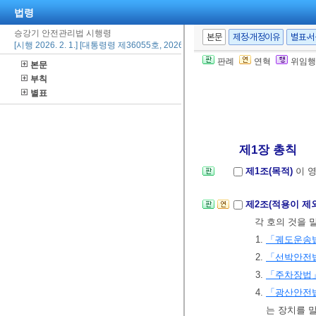
법령
승강기 안전관리법 시행령
본문
제정·개정이유
별표·
[시행 2026. 2. 1.] [대통령령 제36055호, 2026. 1. 27., 타법개정]
판례
연혁
위임행
본문
부칙
별표
제1장 총칙
제1조(목적)
이 
제2조(적용이 제
각 호의 것을 
1.
「궤도운송
2.
「선박안전
3.
「주차장법
4.
「광산안전
는 장치를 