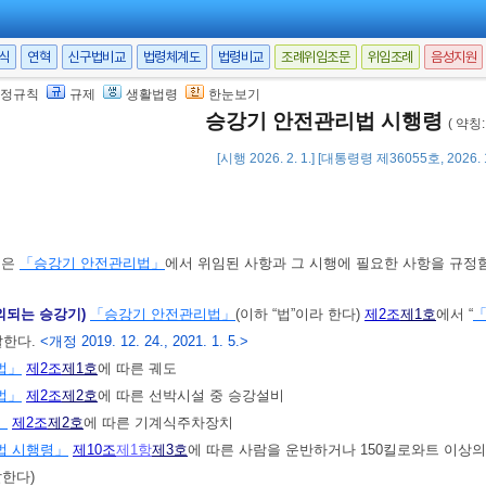
서식
연혁
신구법비교
법령체계도
법령비교
조례위임조문
위임조례
음성지원
정규칙
규제
생활법령
한눈보기
승강기 안전관리법 시행령
( 약칭
[시행 2026. 2. 1.] [대통령령 제36055호, 2026.
영은
「승강기 안전관리법」
에서 위임된 사항과 그 시행에 필요한 사항을 규정
외되는 승강기)
「승강기 안전관리법」
(이하 “법”이라 한다)
제2조
제1호
에서 “
말한다.
<개정 2019. 12. 24., 2021. 1. 5.>
법」
제2조
제1호
에 따른 궤도
법」
제2조
제2호
에 따른 선박시설 중 승강설비
」
제2조
제2호
에 따른 기계식주차장치
법 시행령」
제10조
제1항
제3호
에 따른 사람을 운반하거나 150킬로와트 이상
말한다)