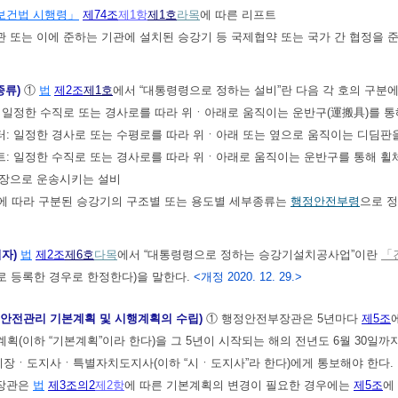
보건법 시행령」
제74조
제1항
제1호
라목
에 따른 리프트
관 또는 이에 준하는 기관에 설치된 승강기 등 국제협약 또는 국가 간 협정
종류)
①
법
제2조
제1호
에서 “대통령령으로 정하는 설비”란 다음 각 호의 구분에
: 일정한 수직로 또는 경사로를 따라 위ㆍ아래로 움직이는 운반구(運搬具)를 
터: 일정한 경사로 또는 수평로를 따라 위ㆍ아래 또는 옆으로 움직이는 디딤
트: 일정한 수직로 또는 경사로를 따라 위ㆍ아래로 움직이는 운반구를 통해 
장으로 운송시키는 설비
호에 따라 구분된 승강기의 구조별 또는 용도별 세부종류는
행정안전부령
으로 정
업자)
법
제2조
제6호
다목
에서 “대통령령으로 정하는 승강기설치공사업”이란
「
로 등록한 경우로 한정한다)을 말한다.
<개정 2020. 12. 29.>
 안전관리 기본계획 및 시행계획의 수립)
① 행정안전부장관은 5년마다
제5조
획(이하 “기본계획”이라 한다)을 그 5년이 시작되는 해의 전년도 6월 30일
장ㆍ도지사ㆍ특별자치도지사(이하 “시ㆍ도지사”라 한다)에게 통보해야 한다.
장관은
법
제3조의2
제2항
에 따른 기본계획의 변경이 필요한 경우에는
제5조
에