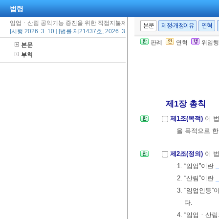
법령
임업ㆍ산림 공익기능 증진을 위한 직접지불제도 운영에 관한 법률
본문
제정·개정이유
연혁
[시행 2026. 3. 10.] [법률 제21437호, 2026. 3. 10., 일부개정]
판례
연혁
위임행
본문
부칙
제1장 총칙
제1조(목적)
이 
을 목적으로 한
제2조(정의)
이 
1. “임업”이란
2. “산림”이란
3. “임업인등”
다.
4. “임업ㆍ산