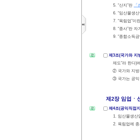
5. “산지”란
「
6. “임산물생산
7. “육림업”
8. “종사”란
9. “종합소득
제3조(국가와 지
제도”라 한다)
② 국가와 지
③ 국가는 공익
제2장 임업ㆍ산림
제4조(공익직접
1. 임산물생
2. 육림업에 