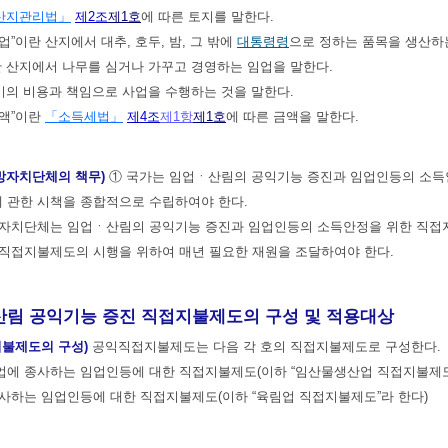
산지관리법」
제2조
제1호
에 따른 토지를 말한다.
업”이란 산지에서 대추, 호두, 밤, 그 밖에
대통령령
으로 정하는 품목을 생산하
이란 산지에서 나무를 심거나 가꾸고 경영하는 임업을 말한다.
 자기의 비용과 책임으로 사업을 수행하는 것을 말한다.
금액”이란
「소득세법」
제4조
제1항
제1호
에 따른 금액을 말한다.
방자치단체의 책무)
① 국가는 임업ㆍ산림의 공익기능 증진과 임업인등의 소득
에 관한 시책을 종합적으로 수립하여야 한다.
방자치단체는 임업ㆍ산림의 공익기능 증진과 임업인등의 소득안정을 위한 직접지
직접지불제도의 시행을 위하여 매년 필요한 재원을 조달하여야 한다.
 공익기능 증진 직접지불제도의 구성 및 적용대상
지불제도의 구성)
공익직접지불제도는 다음 각 호의 직접지불제도로 구성한다.
산업에 종사하는 임업인등에 대한 직접지불제도(이하 “임산물생산업 직접지불제도
종사하는 임업인등에 대한 직접지불제도(이하 “육림업 직접지불제도”라 한다)