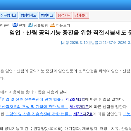
신구법비교
법령체계도
법령비교
음성지원
점자뷰어
정규칙
규제
생활법령
한눈보기
임업ㆍ산림 공익기능 증진을 위한 직접지불제도 
[시행 2026. 3. 10.] [법률 제21437호, 2026. 
법은 임업ㆍ산림의 공익기능 증진과 임업인등의 소득안정을 위하여 임업ㆍ산림 
다.
법에서 사용하는 용어의 뜻은 다음과 같다.
「임업 및 산촌 진흥촉진에 관한 법률」
제2조
제1호
에 따른 임업을 말한다.
「산림자원의 조성 및 관리에 관한 법률」
제2조
제1호
에 따른 산림을 말한다.
이란
「임업 및 산촌 진흥촉진에 관한 법률」
제2조
제2호
에 따른 임업인과
「농
림의 공익기능”이란 수원함양(水源涵養), 대기정화, 재해방지, 휴양ㆍ치유, 산림