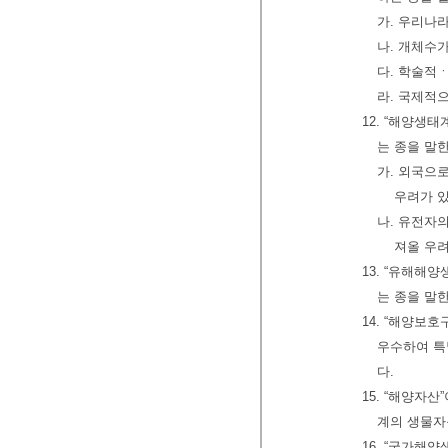
가. 우리나
나. 개체수
다. 학술적
라. 국제적
12. “해양생
는 종을 말한
가. 외국으
우려가 
나. 유전자
져올 우
13. “유해해
는 종을 말한
14. “해양
우수하여 특
다.
15. “해양자
계의 생물자
16. “국가