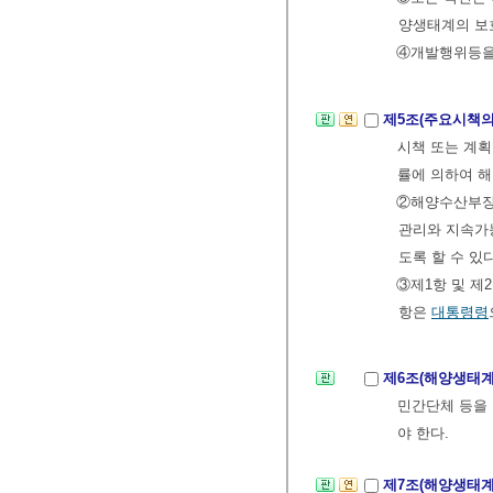
양생태계의 보
④개발행위등을
제5조(주요시책의
시책 또는 계획
률에 의하여 
②해양수산부장
관리와 지속가
도록 할 수 있
③제1항 및 제
항은
대통령령
제6조(해양생태
민간단체 등을
야 한다.
제7조(해양생태