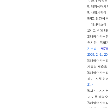
7. 관계 중앙
8. 해양생태계
9. 사업시행에
9의2. 인간
계서비스에 
10. 그 밖에
③해양수산부장
역시장ㆍ특별자
기본법」
제7
2009. 2. 6., 20
④해양수산부장
자료의 제출을 
⑤해양수산부장
하며, 지체 없
31.>
⑥시ㆍ도지사는
고 이를 해양
⑦해양수산부장