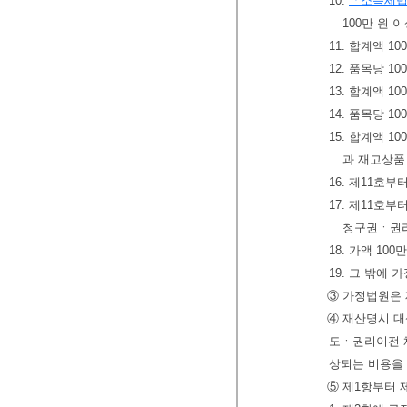
10.
「소득세
100만 원 
11. 합계액 
12. 품목당 
13. 합계액 1
14. 품목당 
15. 합계액 
과 재고상품
16. 제11호
17. 제11호
청구권ㆍ권리
18. 가액 1
19. 그 밖에
③ 가정법원은 
④ 재산명시 대
도ㆍ권리이전 
상되는 비용을 
⑤ 제1항부터 