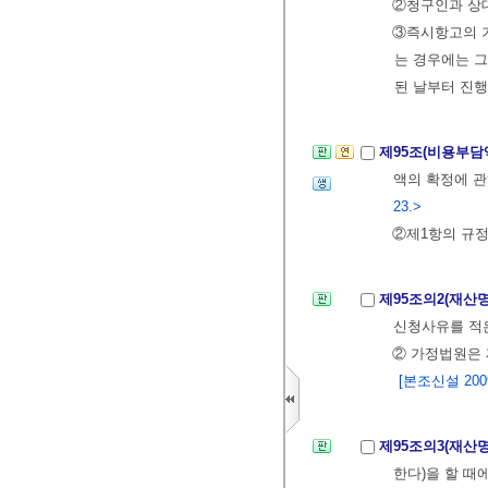
②청구인과 상대
③즉시항고의 기
는 경우에는 그
된 날부터 진행
제95조(비용부담
액의 확정에 
23.>
②제1항의 규
제95조의2(재산
신청사유를 적은
② 가정법원은 
[본조신설 2009.
제95조의3(재산
한다)을 할 때