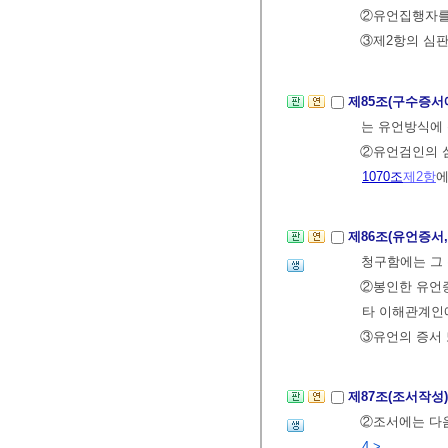
②유언집행자를
③제2항의 심판
제85조(구수증서
는 유언방식에 
②유언검인의 
1070조
제2항
에
제86조(유언증서
청구함에는 그 
②봉인한 유언증
타 이해관계인
③유언의 증서 
제87조(조서작성
②조서에는 다음
4.>