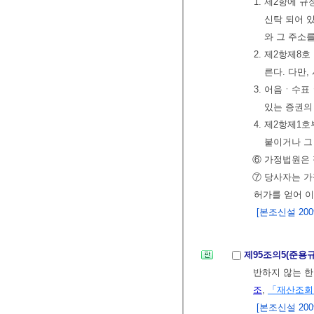
1. 제2항에 
신탁 되어 
와 그 주소
2. 제2항제8
른다. 다만
3. 어음ㆍ수
있는 증권의
4. 제2항제1
붙이거나 그
⑥ 가정법원은 
⑦ 당사자는 
허가를 얻어 이
[본조신설 2009.
제95조의5(준용
반하지 않는 
조
,
「재산조회
[본조신설 2009.