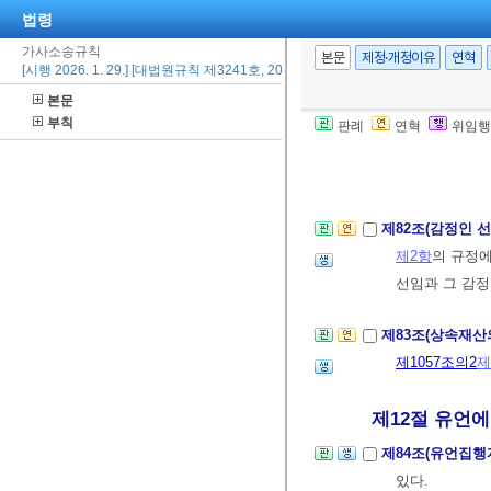
법령
제80조(상속인 
가사소송규칙
2006. 3. 23.>
본문
제정·개정이유
연혁
[시행 2026. 1. 29.] [대법원규칙 제3241호, 2026. 1. 29., 일부개정]
1.
제79조
제1
본문
2. 상속인은 
부칙
판례
연혁
위임행
제81조(공고비용
제82조(감정인 
제2항
의 규정에
선임과 그 감
제83조(상속재산
제1057조의2
제
제12절 유언에 
제84조(유언집행
있다.