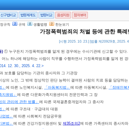
하는 보호관찰, 사회봉사, 수강명령 및 이수명령에 관하여 이 법에서 규정한 
 10. 20.]
신구법비교
법령체계도
법령비교
음성지원
점자뷰어
정규칙
규제
생활법령
한눈보기
가정폭력범죄의 처벌 등에 관한 특
호사건
<개정 2011. 4. 12.>
[시행 2025. 10. 23.] [법률 제20929호, 2025. 
 2011. 4. 12.>
등)
① 누구든지 가정폭력범죄를 알게 된 경우에는 수사기관에 신고할 수 있다.
의 어느 하나에 해당하는 사람이 직무를 수행하면서 가정폭력범죄를 알게 된 
014. 12. 30., 2025. 4. 22.>
육과 보호를 담당하는 기관의 종사자와 그 기관장
0세 이상의 노인, 그 밖에 정상적인 판단 능력이 결여된 사람의 치료 등을 담당하
법」
에 따른 노인복지시설,
「아동복지법」
에 따른 아동복지시설,
「장애인복
족지원법」
에 따른 다문화가족지원센터의 전문인력과 그 장
의 관리에 관한 법률」
에 따른 국제결혼중개업자와 그 종사자
법」
에 따른 구조대ㆍ구급대의 대원
사업법」
에 따른 사회복지 전담공무원
기본법」
에 따른 건강가정지원센터 및
제35조의2
에 따른 가족센터의 종사자와