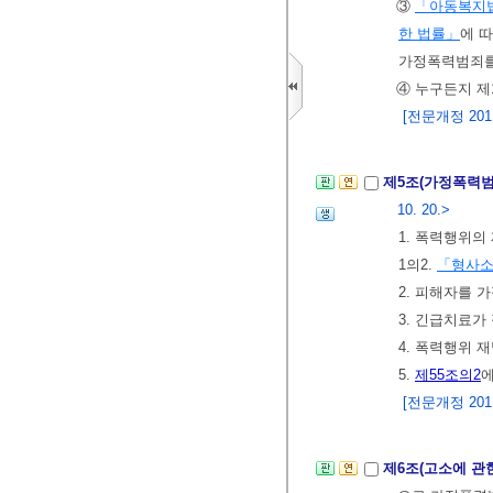
③
「아동복지
한 법률」
에 
가정폭력범죄를
④ 누구든지 제
[전문개정 2011.
제5조(가정폭력범
10. 20.>
1. 폭력행위
1의2.
「형사
2. 피해자를 
3. 긴급치료
4. 폭력행위 
5.
제55조의2
에
[전문개정 2011.
제6조(고소에 관