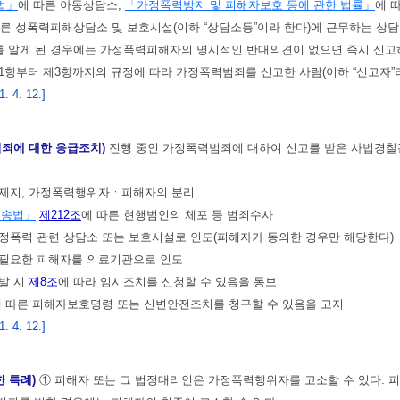
법」
에 따른 아동상담소,
「가정폭력방지 및 피해자보호 등에 관한 법률」
에 
따른 성폭력피해상담소 및 보호시설(이하 “상담소등”이라 한다)에 근무하는 상
 알게 된 경우에는 가정폭력피해자의 명시적인 반대의견이 없으면 즉시 신고
1항부터 제3항까지의 규정에 따라 가정폭력범죄를 신고한 사람(이하 “신고자”
 4. 12.]
죄에 대한 응급조치)
진행 중인 가정폭력범죄에 대하여 신고를 받은 사법경찰관
의 제지, 가정폭력행위자ㆍ피해자의 분리
소송법」
제212조
에 따른 현행범인의 체포 등 범죄수사
가정폭력 관련 상담소 또는 보호시설로 인도(피해자가 동의한 경우만 해당한다)
가 필요한 피해자를 의료기관으로 인도
재발 시
제8조
에 따라 임시조치를 신청할 수 있음을 통보
 따른 피해자보호명령 또는 신변안전조치를 청구할 수 있음을 고지
 4. 12.]
한 특례)
① 피해자 또는 그 법정대리인은 가정폭력행위자를 고소할 수 있다.