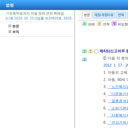
법령
⑦ 형벌과 병과
[본조신설 2020.
가정폭력범죄의 처벌 등에 관한 특례법
본문
제정·개정이유
연혁
[시행 2025. 10. 23.] [법률 제20929호, 2025. 4. 22., 타법개정]
판례
연혁
위임행
본문
제2장 가정보
부칙
제1절 통칙
<개정
제4조(신고의무 
② 다음 각 호
2012. 1. 17., 2
1. 아동의 교
2. 아동, 6
3.
「노인복지
4.
「다문화가
5.
「결혼중개업
6.
「소방기본
7.
「사회복지
8.
「건강가정