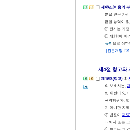
제48조(비용의 
분을 받은 가정
급할 능력이 없
② 판사는 가정
③ 제1항에 따
규칙
으로 정한
[전문개정 2011.
제4절 항고와 
제49조(항고)
①
의 보호처분,
제
령 위반이 있거
폭력행위자, 법
지 아니한 지
② 법원이
제3
피해자 또는 그
③ 항고는 그 