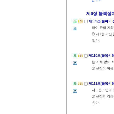
2. 4.>
제6장 불복절
제109조(불복의 
하여 관할 가정
② 제1항의 신
있다.
제110조(불복신
는 지체 없이 
② 신청이 이유
제111조(불복신
시ㆍ읍ㆍ면의 
② 신청의 각하
한다.