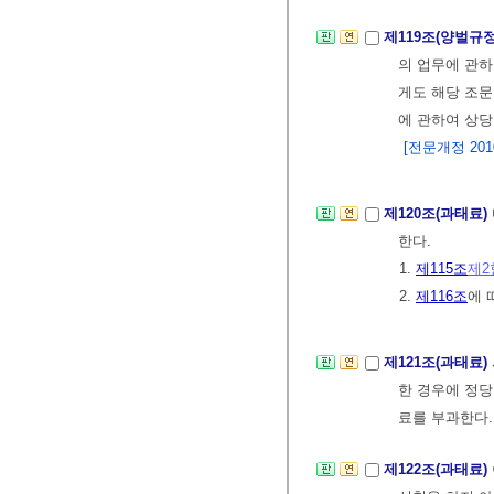
제119조(양벌규
의 업무에 관
게도 해당 조문
에 관하여 상
[전문개정 2010.
제120조(과태료)
한다.
1.
제115조
제2
2.
제116조
에 
제121조(과태료)
한 경우에 정당
료를 부과한다.
제122조(과태료)