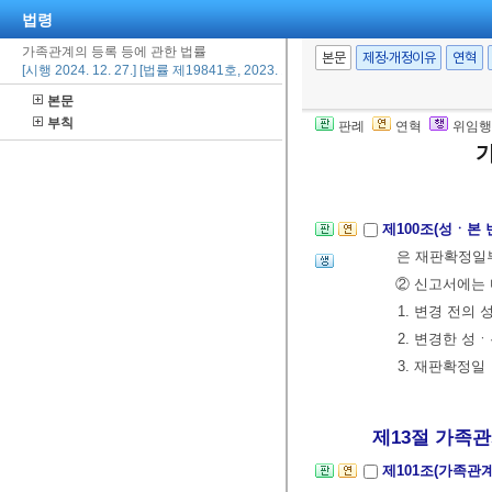
법령
② 신고서에는 
가족관계의 등록 등에 관한 법률
1. 변경 전의 
본문
제정·개정이유
연혁
[시행 2024. 12. 27.] [법률 제19841호, 2023. 12. 26., 타법개정]
2. 변경한 이름
본문
3. 허가연월일
부칙
판례
연혁
위임행
③ 제2항의 신
④ 제1항의 
제100조(성ㆍ본
은 재판확정일부
② 신고서에는 
1. 변경 전의 
2. 변경한 성
3. 재판확정일
제13절 가족관계
제101조(가족관