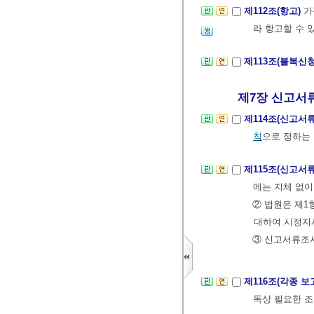
제112조(항고)
가
라 항고할 수 
제113조(불복신
제7장 신고서류의
제114조(신고서
칙
으로 정하는
제115조(신고서
에는 지체 없
② 법원은 제1
대하여 시정지시
③ 신고서류조
제116조(각종 보
독상 필요한 조