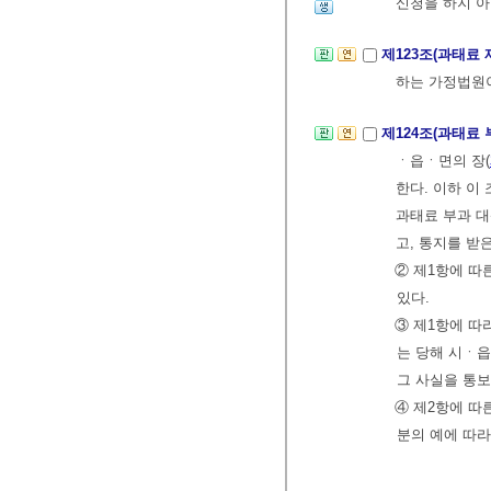
신청을 하지 아
제123조(과태료 
하는 가정법원
제124조(과태료
ㆍ읍ㆍ면의 장(
한다. 이하 이
과태료 부과 
고, 통지를 
② 제1항에 따
있다.
③ 제1항에 따
는 당해 시ㆍ읍
그 사실을 통보
④ 제2항에 따
분의 예에 따라