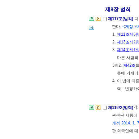
제8장 벌칙
제117조(벌칙)
다
한다.
<개정 201
1.
제11조
제6
2.
제13조
제2
3.
제14조
제1
다른 사람의
3의2.
제42조
를
류에 기재되
4. 이 법에
력ㆍ변경하여
제118조(벌칙)
①
관련된 사항에 
개정 2014. 1. 7
② 외국인에 대