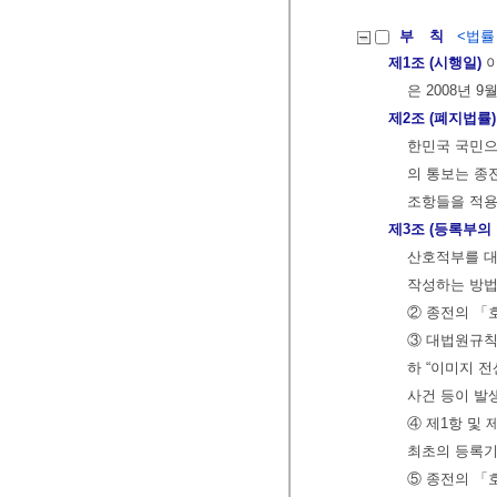
부 칙
<법률 제
제1조 (시행일)
이
은 2008년 
제2조 (폐지법률)
한민국 국민으
의 통보는 종전
조항들을 적용
제3조 (등록부의 
산호적부를 대
작성하는 방법
② 종전의 「
③ 대법원규칙
하 “이미지 
사건 등이 발
④ 제1항 및
최초의 등록기
⑤ 종전의 「