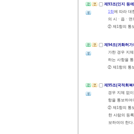
제93조(인지 등
1항
에 따라 대
의 시ㆍ읍ㆍ면
② 제1항의 통
제94조(귀화허가
가한 경우 지
하는 사항을 통
② 제1항의 통
제95조(국적회복
경우 지체 없
항을 통보하여야
② 제1항의 통
한 사람의 등
보하여야 한다.