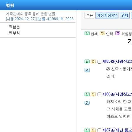
법령
② 신고서에는 
가족관계의 등록 등에 관한 법률
1. 사망자의 
본문
제정·개정이유
연혁
[시행 2024. 12. 27.] [법률 제19841호, 2023. 12. 26., 타법개정]
2. 사망의 연
본문
③ 부득이한 사
부칙
판례
연혁
위임행
증명할 만한 
서 또는 검안서
제85조(사망신고
② 친족ㆍ동거자
있다.
제86조(사망신고
하지 아니한 때
그 사체를 교통
최초로 입항한 
제87조(재난 등