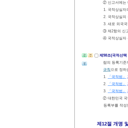
② 신고서에는 
1. 국적상실
2. 국적상실의
3. 새로 외국
③ 제2항의 신
④ 국적상실자 
제98조(국적선택
람의 등록기준
규칙
으로 정하
1.
「국적법」
2.
「국적법」
3.
「국적법」
② 대한민국 국
등록부를 작성
제12절 개명 및 