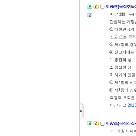
제96조(국적취득
이 성(姓)ㆍ본
관할하는 가정법
② 대한민국의
신고 또는 국적
③ 제2항의 경
④ 신고서에는 
1. 종전의 성
2. 창설한 성
3. 허가의 연
⑤ 제4항의 신
⑥ 제1항의 경
죄경력 조회를 
다.
<신설 2013.
제97조(국적상실
터 1개월 이내