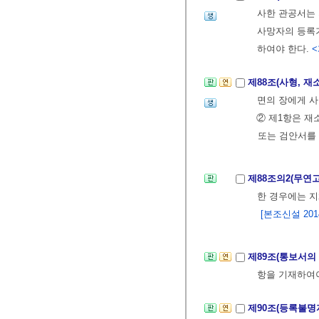
사한 관공서는 
사망자의 등록
하여야 한다.
<
제88조(사형, 재
면의 장에게 사
② 제1항은 재
또는 검안서를
제88조의2(무연
한 경우에는 
[본조신설 2014.
제89조(통보서의
항을 기재하여
제90조(등록불명