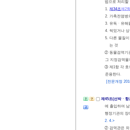
법으로 처리할 
1.
제34조
제2
2. 가축전염
3. 유독ㆍ유해
4. 썩었거나 
5. 다른 물질
는 것
② 동물검역기관
그 지정검역물의
③ 제1항 각 
준용한다.
[전문개정 2010.
제45조(선박ㆍ항
에 출입하여 남
행정기관의 장에
2. 4.>
② 검역관은 외