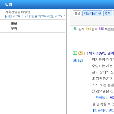
법령
시기 및 장소 
가축전염병 예방법
② 동물검역기관
본문
제정·개정이유
연혁
[시행 2026. 1. 23.] [법률 제20998호, 2025. 7. 22., 일부개정]
선순위 등을 고
본문
③ 제1항 및 
부칙
판례
연혁
위임행
개정 2013. 3. 
[전문개정 2010.
제36조(수입 검역
역기관의 장에게
수입하는 자는
관의 장에게 
② 검역관은 지
조사 또는 정밀
③ 검역관은 검
「관세법」
제
을 검역할 수 
[전문개정 2010.