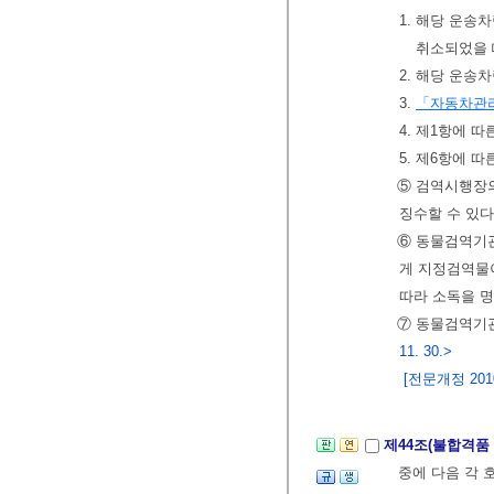
1. 해당 운송
취소되었을 
2. 해당 운송
3.
「자동차관
4. 제1항에 
5. 제6항에 
⑤ 검역시행장
징수할 수 있다
⑥ 동물검역기
게 지정검역물
따라 소독을 명
⑦ 동물검역기관
11. 30.>
[전문개정 2010.
제44조(불합격품
중에 다음 각