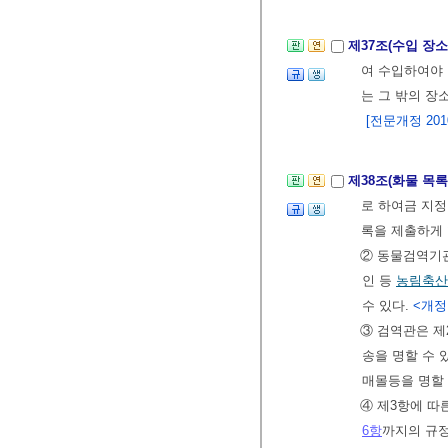
제37조(수입 장
여 수입하여야 
는 그 밖의 장
[전문개정 2010.
제38조(화물 목
로 하여금 지정
록을 제출하게 
② 동물검역기관
인 등
농림축산
수 있다.
<개정 2
③ 검역관은 제
송을 명할 수
매몰등을 명할 
④ 제3항에 
6항
까지의 규정