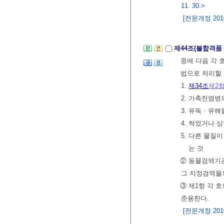
11. 30.>
[전문개정 2010.
제44조(불합격품
중에 다음 각
법으로 처리할 
1.
제34조
제2
2. 가축전염
3. 유독ㆍ유해
4. 썩었거나 
5. 다른 물질
는 것
② 동물검역기관
그 지정검역물의
③ 제1항 각 
준용한다.
[전문개정 2010.