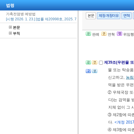
법령
③ 검역관은 제
가축전염병 예방법
송을 명할 수
본문
제정·개정이유
연혁
[시행 2026. 1. 23.] [법률 제20998호, 2025. 7. 22., 일부개정]
매몰등을 명할 
본문
④ 제3항에 
부칙
판례
연혁
위임행
6항
까지의 규정
[전문개정 2010.
제39조(우편물 
물 또는 탁송품
신고하고,
농림
역을 받은 우
② 우체국장 
다)는 검역을 
지체 없이 그
③ 제2항에 따
다.
<개정 2017.
④ 제3항에 따