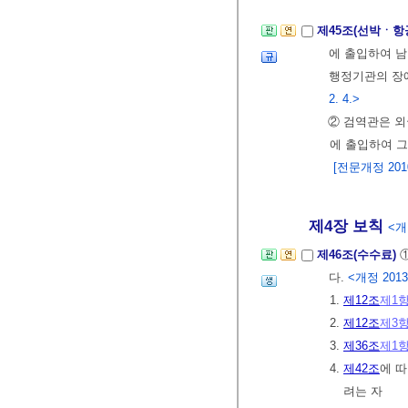
제45조(선박ㆍ항
에 출입하여 남
행정기관의 장에
2. 4.>
② 검역관은 외
에 출입하여 그
[전문개정 2010.
제4장 보칙
<개정
제46조(수수료)
다.
<개정 2013.
1.
제12조
제1
2.
제12조
제3
3.
제36조
제1
4.
제42조
에 
려는 자