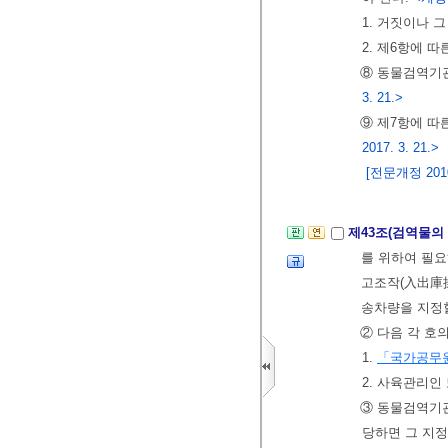
1. 거짓이나 
2. 제6항에 
⑧ 동물검역기관
3. 21.>
⑨ 제7항에 따
2017. 3. 21.>
[전문개정 2010.
제43조(검역물의
를 위하여 필
고조작(入出庫操
송차량을 지정할
② 다음 각 호
1.
「국가공무
2. 사육관리인
③ 동물검역기관
당하면 그 지정