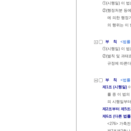
①(시행일) 이 
②(행정처분 등에
에 의한 행정
의 행위는 이
부 칙
<법률 제
①(시행일) 이 
②(벌칙 및 과태
규정에 따른다
부 칙
<법률 제
제1조 (시행일)
이
률 중 이 법
의 시행일부터
제2조부터 제5
제6조 (다른 법률
<276> 가
제2조제2호나목