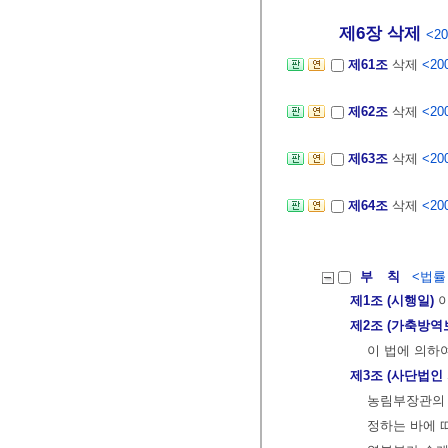
제6장 삭제
<20
제61조
삭제
<200
제62조
삭제
<200
제63조
삭제
<200
제64조
삭제
<200
부 칙
<법률 제
제1조 (시행일)
이
제2조 (가축방역
이 법에 의하
제3조 (사단법
농림부장관의 
정하는 바에 