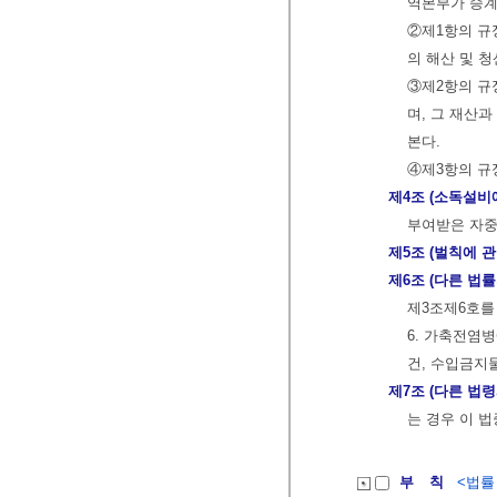
역본부가 승계
②제1항의 규
의 해산 및 
③제2항의 규
며, 그 재산
본다.
④제3항의 규
제4조 (소독설비
부여받은 자중
제5조 (벌칙에 
제6조 (다른 법률
제3조제6호를
6. 가축전염
건, 수입금지
제7조 (다른 법
는 경우 이 법
부 칙
<법률 제