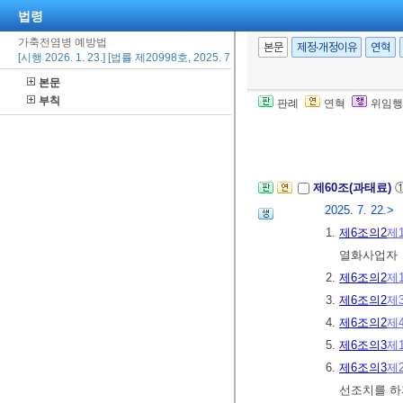
법령
가축전염병 예방법
제59조(양벌규정
본문
제정·개정이유
연혁
[시행 2026. 1. 23.] [법률 제20998호, 2025. 7. 22., 일부개정]
업무에 관하여
본문
그 법인 또는 
부칙
판례
연혁
위임행
기 위하여 해당
[전문개정 2010.
제60조(과태료)
2025. 7. 22.>
1.
제6조의2
제
열화사업자
2.
제6조의2
제
3.
제6조의2
제
4.
제6조의2
제
5.
제6조의3
제
6.
제6조의3
제
선조치를 하