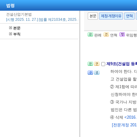
[전문개정 2011.
법령
건설산업기본법
본문
제정·개정이유
연혁
[시행 2025. 11. 27.] [법률 제21034호, 2025. 8. 26., 일부개정]
제2장 건설업 
본문
제8조(건설업의 
부칙
판례
연혁
위임행
② 건설업의 구
[전문개정 2011.
제9조(건설업 등
하여야 한다. 
고 건설업을 할
② 제1항에 따
신청하여야 한
③ 국가나 지방
법인은 다른 법
④ 삭제
<2016.
[전문개정 2011.