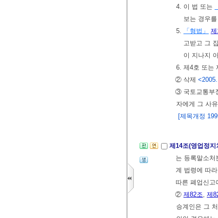
4. 이 법 또는
보는 경우를
5.
「형법」
제
고받고 그 
이 지나지 
6. 제4호 또
② 삭제
<2005.
③ 국토교통부
자에게 그 사유
[제목개정 1999. 
제14조(영업정지
는 등록말소처
계 법령에 따라
따른 폐업신고
②
제82조
,
제8
승계인은 그 