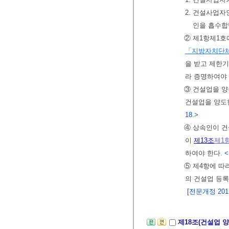
2. 건설사업자
인을 흡수합
② 제1항제1
「지방자치단체
을 받고 제한
라 증명하여야
③ 건설업을 양
건설업을 양도
18.>
④ 상속인이 건
이
제13조
제1
하여야 한다.
<
⑤ 제4항에 따
의 건설업 등
[전문개정 2011.
제18조(건설업 