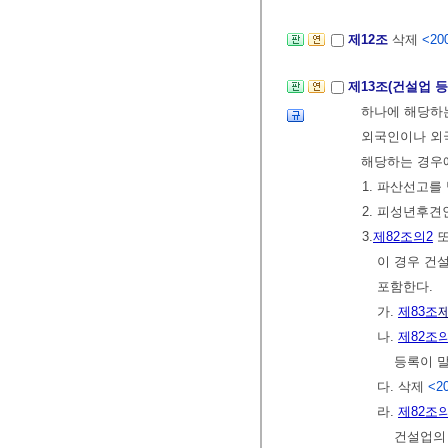
제12조
삭제
<200
제13조(건설업 
하나에 해당하
외국인이나 외국
해당하는 경우
1. 파산선고를
2. 피성년후
3.
제82조의2
이 경우 건
포함한다.
가.
제83조
나.
제82조의
등록이 말
다. 삭제
<20
라.
제82조의
건설업의 