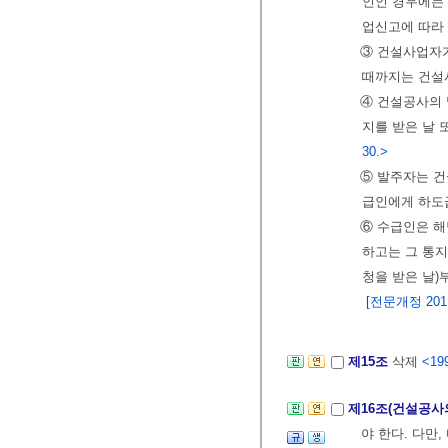
인인 경우에는 
업신고에 따라
③ 건설사업자가
때까지는 건설
④ 건설공사의 
지를 받은 날 
30.>
⑤ 발주자는 건
급인에게 하도
⑥ 수급인은 해
하고는 그 통지
청을 받은 날)
[전문개정 2011.
제15조
삭제
<199
제16조(건설공사
야 한다. 다만