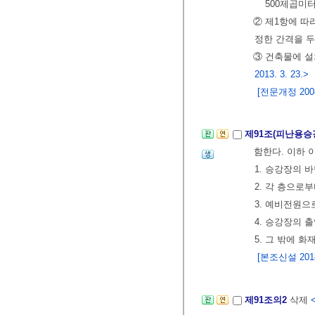
500제곱미
② 제1항에 따
정한 간격을 두
③ 건축물에 설
2013. 3. 23.>
[전문개정 2008.
제91조(피난용승
함한다. 이하 
1. 승강장의 
2. 각 층으로
3. 예비전원으
4. 승강장의 
5. 그 밖에 
[본조신설 2018.
제91조의2
삭제