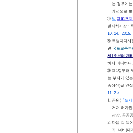
는 경우에는
계선으로 보
④
법
제61조
제
별자치시장ㆍ특
10. 14., 2015. 
⑤ 특별자치시
면
국토교통부
제1호부터 제6
하지 아니하다
⑥ 제1항부터 
는 부지가 있
중심선)을 인
11. 2.>
1. 공원(
「도시
거쳐 허가권
광장, 공공공
2. 다음 각 
가. 너비(