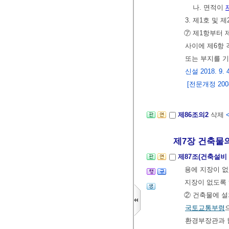
나. 면적이
3. 제1호 및
⑦ 제1항부터 
사이에 제6항 
또는 부지를 
신설 2018. 9. 
[전문개정 2008.
제86조의2
삭제
<
제7장 건축물의
제87조(건축설비
용에 지장이 없
지장이 없도록 
② 건축물에 
국토교통부령
환경부장관과 