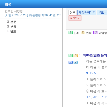
제1항 각 호의
법령
[전문개정 2008.
건축법 시행령
본문
제정·개정이유
별표·
[시행 2026. 7. 28.] [대통령령 제36541호, 2026. 7. 28., 일부개정]
점자뷰어
제83조
삭제
<199
본문
부칙
별표
제84조
삭제
<199
판례
연혁
위임행
제85조
삭제
<199
제86조(일조 등
하는 경우에는
터 다음 각 호
9. 12.>
1. 높이 10
2. 높이 10
② 다음 각 호
17., 2016. 7. 1
1. 다음 각 