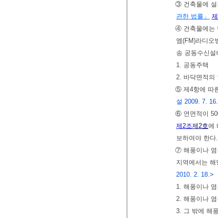
③ 건축물에 설
관한 법률」
제
④ 건축물에는 
엠(FM)라디오
송 공동수신설
1. 공동주택
2. 바닥면적
⑤ 제4항에 
설 2009. 7. 16.,
⑥ 연면적이 5
제2조
제2호
에
보하여야 한다
⑦ 해풍이나 염
지역에서는 해
2010. 2. 18.>
1. 해풍이나 
2. 해풍이나 
3. 그 밖에 