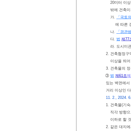
20미터 이
밖에 건축미
가.
「국토의
에 따른
나.
「경관
다.
법
제77
라. 도시미
2. 건축협정구
이상을 띄어
3. 건축물의
③
법
제61조
제
있는 벽면에서
거리 이상인 
11. 2., 2024. 6
1. 건축물(기
직각 방향으
이하로 할 
2. 같은 대지