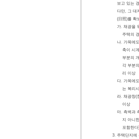
보고 있는 
다만, 그 대
(日照)를 확
가. 채광을
주택의 경
나. 가목에
축이 시계
부분의 개
각 부분의
리 이상
다. 가목에
는 복리시
라. 채광창
이상
마. 측벽과
지 아니
포함한다]
3. 주택단지에