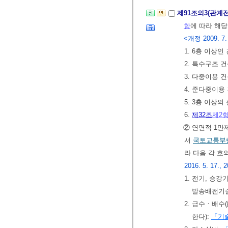
제91조의3(관계
항
에 따라 해
<개정 2009. 7. 16
1. 6층 이상인
2. 특수구조 
3. 다중이용 
4. 준다중이용
5. 3층 이상
6.
제32조
제2
② 연면적 1만
서
국토교통부
라 다음 각 호
2016. 5. 17., 2
1. 전기, 승
발송배전기
2. 급수ㆍ배
한다):
「기