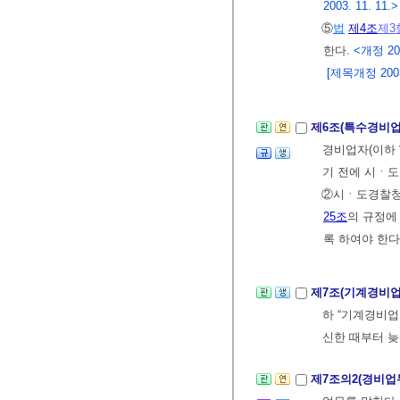
2003. 11. 11.>
⑤
법
제4조
제3
한다.
<개정 201
[제목개정 2003.
제6조(특수경비
경비업자(이하 
기 전에 시ㆍ
②시ㆍ도경찰청
25조
의 규정에
록 하여야 한다
제7조(기계경비
하 “기계경비업
신한 때부터 늦
제7조의2(경비업