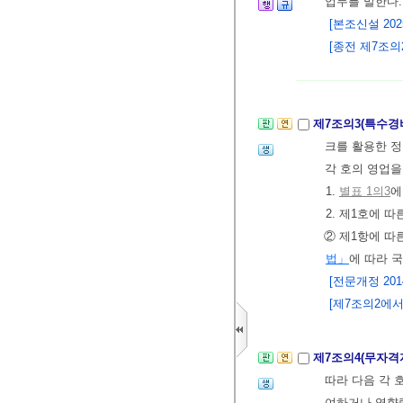
업무를 말한다.
[본조신설 2025.
[종전 제7조의2
제7조의3(특수경
크를 활용한 정
각 호의 영업을
1.
별표 1의3
에
2. 제1호에 
② 제1항에 따
법」
에 따라 
[전문개정 2014.
[제7조의2에서 
제7조의4(무자격
따라 다음 각 
여하거나 영향