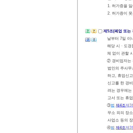
1. 허가증을 
2. 허가증이 
제5조(폐업 또는
날부터 7일 
해당 시ㆍ도경
체 없이 관할
② 경비업자는
법인의 주사무
하고, 휴업신고
신고를 한 경
려는 경우에는 
고서 또는 휴
③
법
제4조
제3
무소 외의 장
사업소 등의 장
④
법
제4조
제3