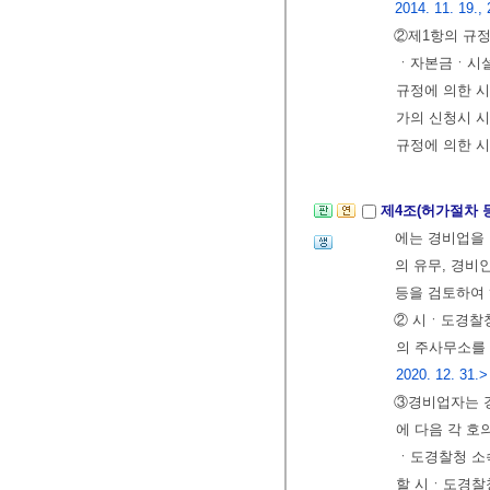
2014. 11. 19., 
②제1항의 규
ㆍ자본금ㆍ시설
규정에 의한 시
가의 신청시 시
규정에 의한 
제4조(허가절차 
에는 경비업을
의 유무, 경비
등을 검토하여
② 시ㆍ도경찰청
의 주사무소를
2020. 12. 31.>
③경비업자는 
에 다음 각 호
ㆍ도경찰청 소
할 시ㆍ도경찰