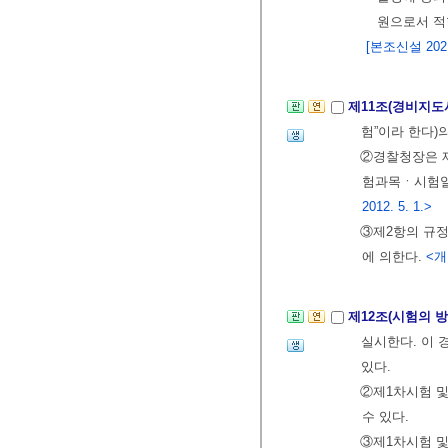
원으로서 적
[본조신설 2021.
제11조(경비지도
험”이라 한다)
②경찰청장은 
험과목ㆍ시험일
2012. 5. 1.>
③제2항의 규정
에 의한다.
<개정
제12조(시험의 방
실시한다. 이 
있다.
②제1차시험 및
수 있다.
③제1차시험 