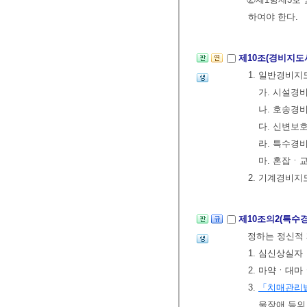
하여야 한다.
제10조(경비지도
1. 일반경비지
가. 시설경
나. 호송경
다. 신변보
라. 특수경
마. 혼잡ㆍ
2. 기계경비
제10조의2(특수
정하는 정신적 
1. 심신상실자
2. 마약ㆍ대
3.
「치매관리
울장애 등의