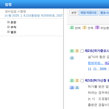
법령
경비업법 시행령
본문
제정·개정이유
별표·
[시행 2026. 1. 8.] [대통령령 제35930호, 2025. 12. 23., 일부개정]
본문
부칙
판례
연혁
위임행
별표
제1조(목적)
이 
제2조(국가중요
설”이라 함은
합방위법」
제
11. 11., 2009. 
제3조(허가신청 
허가를 받은 법
하려는 경우에
는 시ㆍ도경찰청
출받은 경찰서