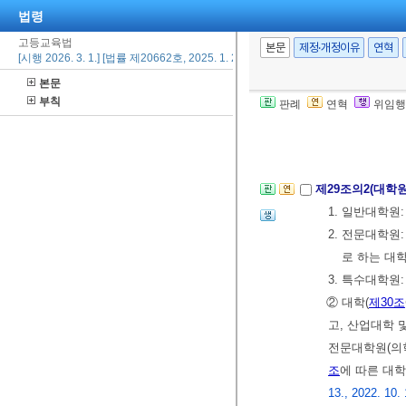
법령
제29조(대학원)
고등교육법
수 있다. 다만
본문
제정·개정이유
연혁
[시행 2026. 3. 1.] [법률 제20662호, 2025. 1. 21., 일부개정]
족한 경우에 
본문
② 대학원에는 
부칙
판례
연혁
위임행
③ 대학에 두는
[전문개정 2011.
제29조의2(대학
1. 일반대학원
2. 전문대학원
로 하는 대
3. 특수대학원
② 대학(
제30조
고, 산업대학
전문대학원(의
조
에 따른 대
13., 2022. 10.