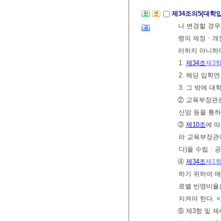
제34조의5(대학
나 변경할 경우
령의 제정ㆍ개
러하지 아니하
1.
제34조
제3
2. 해당 입학
3. 그 밖에 
② 교육부장관은
신망 등을 통
③
제10조
에 
라 교육부장관
다)을 수립ㆍ
④
제34조
제1
하기 위하여 
료별 반영비율
지켜야 한다.
<
⑤ 제3항 및 