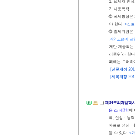
1. 납세자 인
2. 사용목적
⑫ 국세청장은 
야 한다.
<신설 2
⑬ 출제위원은 
과외교습에 관
게만 제공되는
리행위”라 한다
때에는 그러하
[전문개정 2011.
[제목개정 2017.
제34조의2(입학
은 조
제3항
에
록, 인성ㆍ능
자료로 생산ㆍ활
둘 수 있다.
<개정