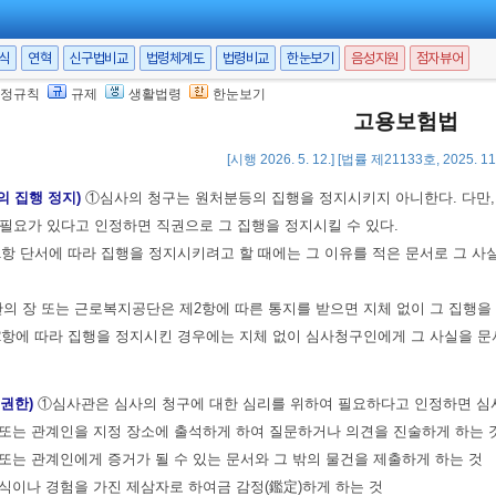
각하)
①심사의 청구가
제87조
제2항
에 따른 기간이 지났거나 법령으로 정한 방
却下)하여야 한다.
서식
연혁
신구법비교
법령체계도
법령비교
한눈보기
음성지원
점자뷰어
 법령으로 정한 방식을 어긴 것이라도 보정할 수 있는 것인 경우에 심사관은
정규칙
규제
생활법령
한눈보기
정할 사항이 경미한 경우에는 심사관이 직권으로 보정할 수 있다.
고용보험법
청구인이 제2항의 기간에 그 보정을 하지 아니하면 결정으로써 그 심사청구를
[시행 2026. 5. 12.] [법률 제21133호, 2025. 1
의 집행 정지)
①심사의 청구는 원처분등의 집행을 정지시키지 아니한다. 다만,
필요가 있다고 인정하면 직권으로 그 집행을 정지시킬 수 있다.
항 단서에 따라 집행을 정지시키려고 할 때에는 그 이유를 적은 문서로 그 
 장 또는 근로복지공단은 제2항에 따른 통지를 받으면 지체 없이 그 집행을
항에 따라 집행을 정지시킨 경우에는 지체 없이 심사청구인에게 그 사실을 문
 권한)
①심사관은 심사의 청구에 대한 심리를 위하여 필요하다고 인정하면 심사
 또는 관계인을 지정 장소에 출석하게 하여 질문하거나 의견을 진술하게 하는 
 또는 관계인에게 증거가 될 수 있는 문서와 그 밖의 물건을 제출하게 하는 것
지식이나 경험을 가진 제삼자로 하여금 감정(鑑定)하게 하는 것