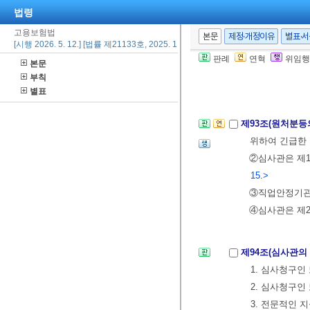
법령
제92조(보정 및 
결정으로 각하(
고용보험법
본문
제정·개정이유
별표·
[시행 2026. 5. 12.] [법률 제21133호, 2025. 11. 11., 일부개정]
②심사의 청구가
판례
연혁
위임행
본문
다. 다만, 보
부칙
③심사관은 심사
별표
제93조(원처분등
위하여 긴급한 
②심사관은 제1
15.>
③직업안정기관의
④심사관은 제2
제94조(심사관의
1. 심사청구인
2. 심사청구인
3. 전문적인 