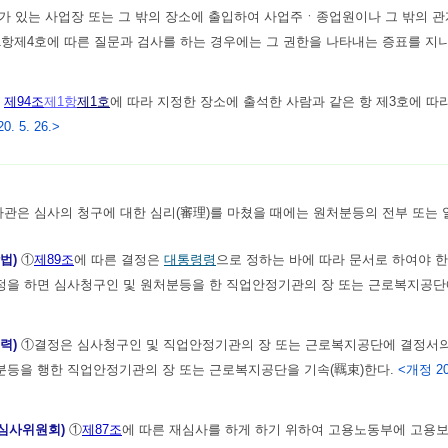
계가 있는 사업장 또는 그 밖의 장소에 출입하여 사업주ㆍ종업원이나 그 밖의 
항제4호에 따른 질문과 검사를 하는 경우에는 그 권한을 나타내는 증표를 지
)
제94조
제1항
제1호
에 따라 지정한 장소에 출석한 사람과 같은 항 제3호에 
20. 5. 26.>
관은 심사의 청구에 대한 심리(審理)를 마쳤을 때에는 원처분등의 전부 또는
방법)
①
제89조
에 따른 결정은
대통령령
으로 정하는 바에 따라 문서로 하여야 한
을 하면 심사청구인 및 원처분등을 한 직업안정기관의 장 또는 근로복지공단에
효력)
①결정은 심사청구인 및 직업안정기관의 장 또는 근로복지공단에 결정서의
분등을 행한 직업안정기관의 장 또는 근로복지공단을 기속(羈束)한다.
<개정 201
험심사위원회)
①
제87조
에 따른 재심사를 하게 하기 위하여 고용노동부에 고용보