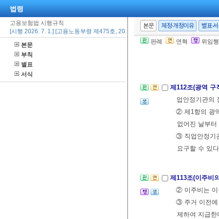
④ 제2항의 운
법령
정 2010. 7. 12
고용보험법 시행규칙
본문
제정·개정이유
별표·
[시행 2026. 7. 1.] [고용노동부령 제475호, 2026. 7. 1., 일부개정]
⑤ 수급자격자
판례
연혁
위임행
지급한다.
본문
부칙
별표
서식
제112조(광역 
업안정기관의 
② 제1항의 광
없어진 날부터 
③ 직업안정기관
요구할 수 있다
제113조(이주비
② 이주비는 
③ 주거 이전에
제하여 지급한