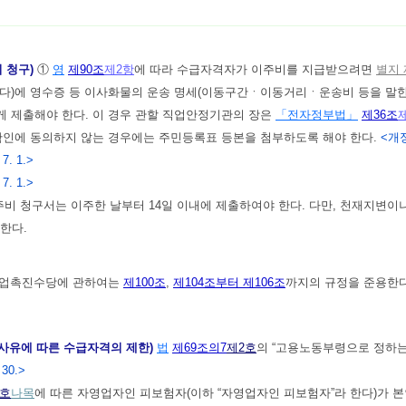
의 청구)
①
영
제90조
제2항
에 따라 수급자격자가 이주비를 지급받으려면
별지 
다)에 영수증 등 이사화물의 운송 명세(이동구간ㆍ이동거리ㆍ운송비 등을 말한
 제출해야 한다. 이 경우 관할 직업안정기관의 장은
「전자정부법」
제36조
확인에 동의하지 않는 경우에는 주민등록표 등본을 첨부하도록 해야 한다.
<개정 
 7. 1.>
 7. 1.>
주비 청구서는 이주한 날부터 14일 이내에 제출하여야 한다. 다만, 천재지변이
한다.
업촉진수당에 관하여는
제100조
,
제104조부터 제106조
까지의 규정을 준용한다.
업사유에 따른 수급자격의 제한)
법
제69조의7
제2호
의 “고용노동부령으로 정하는
 30.>
1호
나목
에 따른 자영업자인 피보험자(이하 “자영업자인 피보험자”라 한다)가 