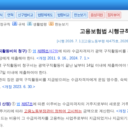
임은 실비로 지급하고(계산 기준은 각 교통수단별로 중등급의 수준으로 한다),
.>
서식
연혁
신구법비교
법령체계도
법령비교
한눈보기
음성지원
점자뷰어
의 구직활동에 드는 비용이 방문하는 사업장의 사업주로부터 지급되는 경우에는
정규칙
규제
생활법령
한눈보기
고용보험법 시행규
[시행 2026. 7. 1.] [고용노동부령 제475호, 2026.
구직활동비의 청구)
①
영
제89조
제2항
에 따라 수급자격자가 광역 구직활동비를
장에게 제출해야 한다.
<개정 2011. 9. 16., 2024. 7. 1.>
역 구직활동비 청구서는 광역구직활동이 끝난 날부터 14일 이내에 제출하여야 
7일 이내에 제출하여야 한다.
의 장은 광역 구직활동비를 지급받으려는 수급자격자에게 운임 영수증, 숙박료
.
<개정 2023. 6. 30.>
의 산정)
①
법
제67조
에 따른 이주비는 수급자격자의 거주지로부터 새로운 거주
이주거리에 따라
고용노동부장관이 정하여 고시하는
금액으로 계산한다.
<개정 20
 드는 비용이 그 수급자격자를 고용하는 사업주로부터 지급되었거나 지급되기로
다.