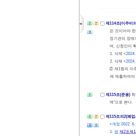
제114조(이주비
은 것이어야 한
정기관의 장에게
며, 신청인이 
1. 삭제
<2024.
2. 삭제
<2024.
② 제1항의 이
에 제출하여야 
제115조(준용)
취
액”으로 본다.
제115조의2(폐
<개정 2022. 6.
1.
법
제2조
제