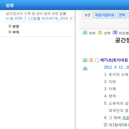
법령
지적정보 전담
공간정보의 구축 및 관리 등에 관한 법률
② 국토교통부
본문
제정·개정이유
연혁
[시행 2026. 7. 1.] [법률 제21447호, 2026. 3. 5., 타법개정]
족관계등록전산
본문
할 수 있으며 
부칙
판례
연혁
위임행
23., 2020. 6. 9
공간정
③ 제1항에 
제71조(토지대장
2011. 4. 12., 2
1. 토지의 소재
2. 지번
3. 지목
4. 면적
5. 소유자의 
외국인의 
6. 그 밖에
국
② 제1항제5호