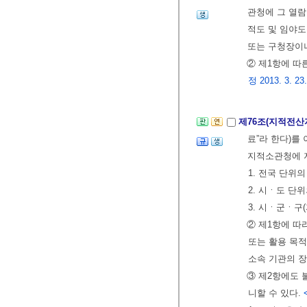
관청에 그 열람
적도 및 임야
또는 구청장이
② 제1항에 따
정 2013. 3. 23
제76조(지적전산
료”라 한다)를
지적소관청에 
1. 전국 단위
2. 시ㆍ도 단
3. 시ㆍ군ㆍ구
② 제1항에 
또는 활용 목적
소속 기관의 
③ 제2항에도 
니할 수 있다.