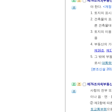
제76조의3(부동
야 한다.
<개정 2
1. 토지의 표
2. 건축물의 
른 건축물대
3. 토지의 이
용
4. 부동산의 
제16조
,
제1
5. 그 밖에 
로서
대통령
[본조신설 2013.
제76조의4(부동
사항의 전부 또
이나 읍ㆍ면ㆍ동
② 제1항에 따
토교통부령
으로