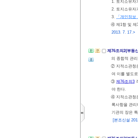
1. 토지소유
2. 토지소유
3.
「개인정보
④ 제1항 및 
2013. 7. 17.>
제76조의2(부동
의 종합적 관
② 지적소관청
여 이를 별도
③
제76조의3
야 한다.
④ 지적소관청
록사항을 관리하
기관의 장은 특
[본조신설 2013.