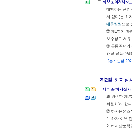
제38조의2(하자
대행하는 관리
서 같다)는 하
대통령령
으로 
② 제1항에 따
보수청구 서류
③ 공동주택의
해당 공동주택
[본조신설 2020.
제2절 하자심사
제39조(하자심
과 관련한 제
위원회”라 한다
② 하자분쟁조정
1. 하자 여부 
2. 하자담보