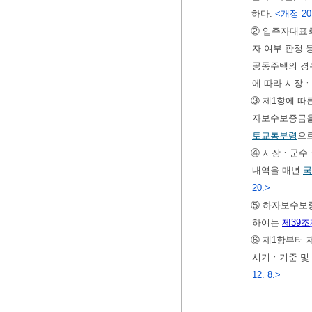
하다.
<개정 201
② 입주자대표
자 여부 판정 
공동주택의 경
에 따라 시장
③ 제1항에 따
자보수보증금을
토교통부령
으
④ 시장ㆍ군수
내역을 매년
국
20.>
⑤ 하자보수보증
하여는
제39조
⑥ 제1항부터 
시기ㆍ기준 및
12. 8.>