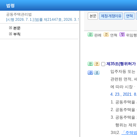
법령
제34조의2(소규
공동주택관리법
간소음 분쟁의
본문
제정·개정이유
연혁
[시행 2026. 7. 1.] [법률 제21447호, 2026. 3. 5., 타법개정]
상으로 층간소음
본문
② 지방자치단체
부칙
판례
연혁
위임행
중앙행정기관의 
[본조신설 2023.
제35조(행위허가
입주자등 또는 
관련된 면적, 
에 따라 시장
4. 23., 2021. 8
1. 공동주택을
2. 공동주택
3. 공동주택을
행위는 제외
3의2.
「주택