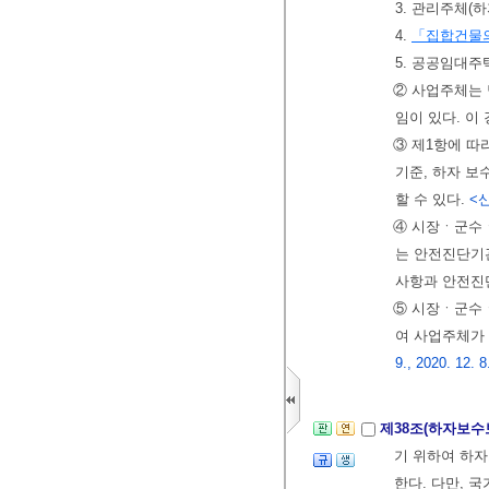
3. 관리주체
4.
「집합건물의
5. 공공임대주
② 사업주체는
임이 있다. 
③ 제1항에 따
기준, 하자 
할 수 있다.
<신
④ 시장ㆍ군수
는 안전진단기관
사항과 안전진
⑤ 시장ㆍ군수
여 사업주체가 
9., 2020. 12. 8
제38조(하자보수
기 위하여 하
한다. 다만,