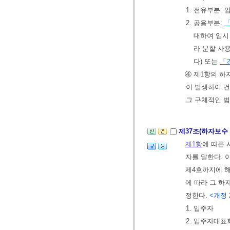
1. 전유부분:
2. 공용부분:
대하여 임시
라 분할 사
다) 또는
「
④ 제1항의 하
이 발생하여 
그 구체적인 
제37조(하자보수
제1항
에 따른
자를 말한다. 
제4호까지에 해
에 따라 그 하
정한다.
<개정 2
1. 입주자
2. 입주자대표