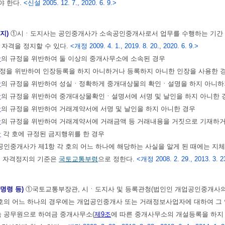
야 한다.
<신설 2005. 12. 7., 2020. 6. 9.>
정지)
①시ㆍ도지사는 공인중개사가 소속공인중개사로서 업무를 수행하는 기간 중
 자격을 정지할 수 있다.
<개정 2009. 4. 1., 2019. 8. 20., 2020. 6. 9.>
항
의 규정을 위반하여 둘 이상의 중개사무소에 소속된 경우
규정을 위반하여 인장등록을 하지 아니하거나 등록하지 아니한 인장을 사용한 
항
의 규정을 위반하여 성실ㆍ정확하게 중개대상물의 확인ㆍ설명을 하지 아니하
항
의 규정을 위반하여 중개대상물확인ㆍ설명서에 서명 및 날인을 하지 아니한 
항
의 규정을 위반하여 거래계약서에 서명 및 날인을 하지 아니한 경우
항
의 규정을 위반하여 거래계약서에 거래금액 등 거래내용을 거짓으로 기재하거
항
각 호에 규정된 금지행위를 한 경우
인중개사가 제1항 각 호의 어느 하나에 해당하는 사실을 알게 된 때에는 지체
른 자격정지의 기준은
국토교통부령
으로 정한다.
<개정 2008. 2. 29., 2013. 3. 23
 명령 등)
①국토교통부장관, 시ㆍ도지사 및 등록관청(법인인 개업공인중개사의 
 호의 어느 하나의 경우에는 개업공인중개사 또는 거래정보사업자에 대하여 그 
속 공무원으로 하여금 중개사무소(
제9조
에 따른 중개사무소의 개설등록을 하지