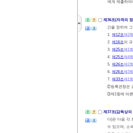
에게 제출하여
제36조(자격의 
간을 정하여 그
1.
제12조
제2
2.
제16조
의 
3.
제25조
제1
4.
제25조
제4
5.
제26조
제2
6.
제26조
제3
7.
제33조
제1
②등록관청은 공
③제1항에 따
제37조(감독상의
다)은 다음 각
수 있으며, 소