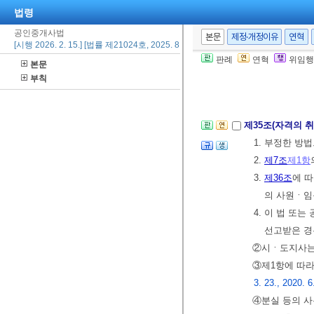
우에는
대통령
법령
② 국토교통부
공인중개사법
본문
제정·개정이유
연혁
있다.
<개정 201
[시행 2026. 2. 15.] [법률 제21024호, 2025. 8. 14., 일부개정]
[본조신설 2014.
판례
연혁
위임행
본문
부칙
제4장 지도ㆍ
제35조(자격의 
1. 부정한 방
2.
제7조
제1항
3.
제36조
에 
의 사원ㆍ임
4. 이 법 또
선고받은 경
②시ㆍ도지사는
③제1항에 따
3. 23., 2020. 6
④분실 등의 사