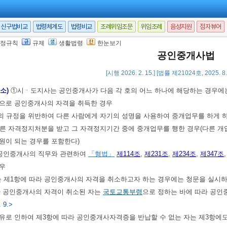
령
으로 정하는 바에 따라 필요한 비용을 지원할 수 있다.
장관, 시ㆍ도지사 및 등록관청은 필요하다고 인정하면
대통령령
으로 정하는 
신구법비교
법령체계도
법령비교
조례위임조문
위임조례
음성지원
점자뷰어
4. 5. 21.>
 1. 28.]
정규칙
규제
생활법령
한눈보기
공인중개사법
[시행 2026. 2. 15.] [법률 제21024호, 2025. 
감독
취소)
①시ㆍ도지사는 공인중개사가 다음 각 호의 어느 하나에 해당하는 경우에는
법으로 공인중개사의 자격을 취득한 경우
의 규정을 위반하여 다른 사람에게 자기의 성명을 사용하여 중개업무를 하게 
따른 자격정지처분을 받고 그 자격정지기간 중에 중개업무를 행한 경우(다른
원이 되는 경우를 포함한다)
는 공인중개사의 직무와 관련하여
「형법」
제114조
,
제231조
,
제234조
,
제347조
우
 제1항에 따라 공인중개사의 자격을 취소하고자 하는 경우에는 청문을 실시하
라 공인중개사의 자격이 취소된 자는
국토교통부령
으로 정하는 바에 따라 공
. 9.>
유로 인하여 제3항에 따라 공인중개사자격증을 반납할 수 없는 자는 제3항에