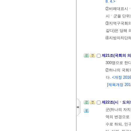
8. 4.>
②비례대표시ㆍ
시ㆍ군을 단위
③지역구국회의
같다)은 당해 
④지방자치단체
제21조(국회의 
300명으로 한
②하나의 국회의
다.
<개정 2016.
[제목개정 2016.
제22조(시ㆍ도의
군(하나의 자
역의 변경으로
수로 하되, 인