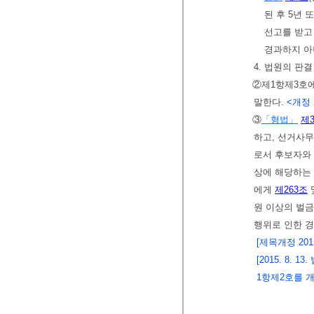
된 후 5년
선고를 받고
경과하지 아
4. 법원의 판
②제1항제3호에
말한다.
<개정 2
③
「형법」
제
하고, 선거사
로서 후보자와 
상에 해당하는 
에게
제263조
원 이상의 벌
행위로 인한 경
[제목개정 2015.
[2015. 8.
1항제2호를 