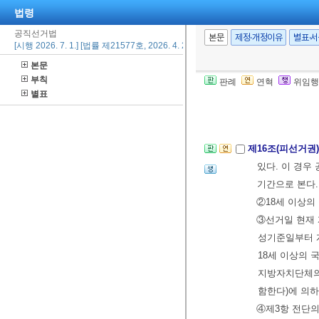
법령
고 해당 지
공직선거법
3.
「출입국관
본문
제정·개정이유
별표·
[시행 2026. 7. 1.] [법률 제21577호, 2026. 4. 22., 일부개정]
조
에 따라 
본문
[제목개정 2011.
부칙
판례
연혁
위임행
[2009. 2.
별표
를 개정함.]
제16조(피선거권
있다. 이 경우
기간으로 본다
②18세 이상의
③선거일 현재 
성기준일부터 
18세 이상의 
지방자치단체의
함한다)에 의
④제3항 전단의