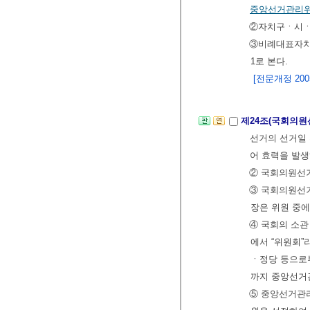
중앙선거관리
②자치구ㆍ시ㆍ
③비례대표자치구
1로 본다.
[전문개정 2005.
제24조(국회의
선거의 선거일
어 효력을 발
② 국회의원선
③ 국회의원선
장은 위원 중에
④ 국회의 소관
에서 “위원회
ㆍ정당 등으로
까지 중앙선거
⑤ 중앙선거관