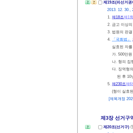
제19조(피선거권
2013. 12. 30., 
1.
제18조
제1
2. 금고 이상
3. 법원의 판
4.
「국회법」
실효된 자를
가. 500만
나. 형의 집
다. 징역형
된 후 1
5.
제230조
제6
(형이 실효
[제목개정 2026.
제3장 선거구역
제20조(선거구)