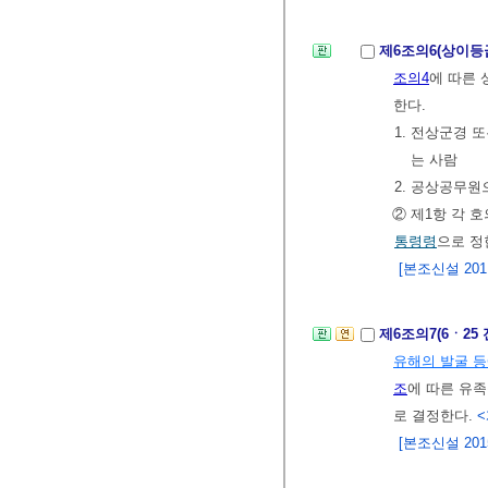
제6조의6(상이등
조의4
에 따른
한다.
1. 전상군경
는 사람
2. 공상공무
② 제1항 각 
통령령
으로 정
[본조신설 2011.
제6조의7(6ㆍ2
유해의 발굴 등
조
에 따른 유
로 결정한다.
<
[본조신설 2015.