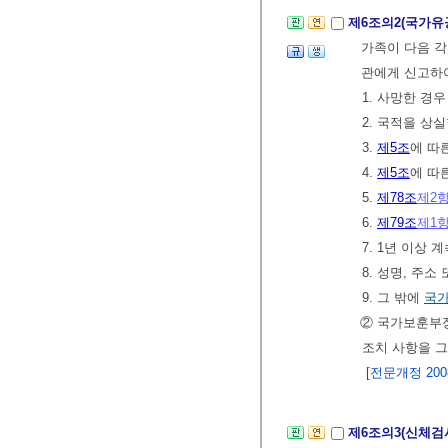
제6조의2(국가유
가족이 다음 각
관에게 신고하
1. 사망한 경우
2. 국적을 상
3.
제5조
에 따
4.
제5조
에 따
5.
제78조
제2
6.
제79조
제1
7. 1년 이상
8. 성명, 주
9. 그 밖에
국
② 국가보훈부장
조치 사항을 
[전문개정 2008.
제6조의3(신체검