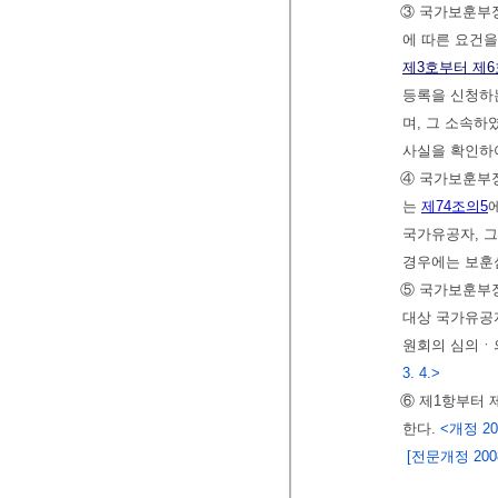
③ 국가보훈부
에 따른 요건을
제3호부터 제6
등록을 신청하
며, 그 소속하
사실을 확인하
④ 국가보훈부장
는
제74조의5
국가유공자, 
경우에는 보훈
⑤ 국가보훈부
대상 국가유공
원회의 심의ㆍ의
3. 4.>
⑥ 제1항부터 
한다.
<개정 2011
[전문개정 2008.