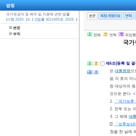
법령
정하는 생활능
국가유공자 등 예우 및 지원에 관한 법률
중인 경우에는 
본문
제정·개정이유
연혁
[시행 2025. 10. 1.] [법률 제21065호, 2025. 10. 1., 타법개정]
9. 15.>
본문
⑦ 삭제
<1994.
부칙
판례
연혁
위임행
⑧ 삭제
<2000.
국가
[제목개정 2008. 
제6조(등록 및 결
은
대통령령
으
음 각 호의 어
청 대상자의 동
것으로 본다.
<
1.
「국가보훈
2. 전투 또는
3. 그 밖에
대
②
「보훈보상대
청을 한 날에 