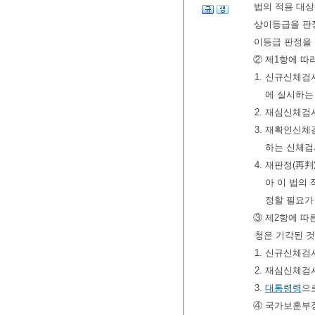
법의 적용 대상
상이등급을 판
이등급 판정을 
② 제1항에 따
1. 신규신체검
에 실시하는
2. 재심신체
3. 재확인신
하는 신체검
4. 재판정(
아 이 법의
정할 필요가
③ 제2항에 따
청은 기각된 것
1. 신규신체
2. 재심신체
3.
대통령령
으
④ 국가보훈부장