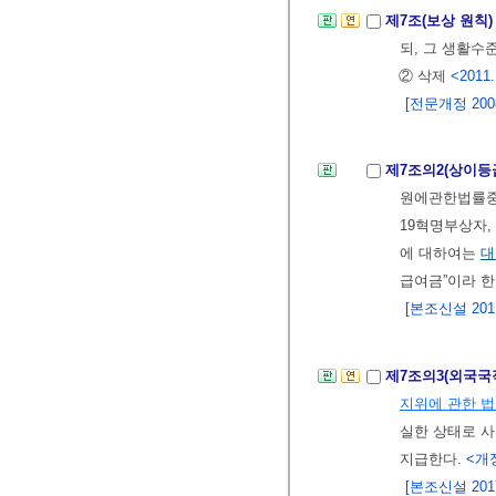
제7조(보상 원칙
되, 그 생활수
② 삭제
<2011.
[전문개정 2008.
제7조의2(상이등
원에관한법률중개
19혁명부상자,
에 대하여는
대
급여금”이라 한
[본조신설 2011.
제7조의3(외국국
지위에 관한 
실한 상태로 
지급한다.
<개정
[본조신설 2017.