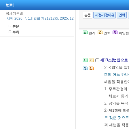
법령
제12조(송달의 
국세기본법
본문
제정·개정이유
연혁
생한다. 다만
[시행 2026. 7. 1.] [법률 제21212호, 2025. 12. 23., 일부개정]
저장하는 경우에
본문
부칙
[전문개정 2010.
판례
연혁
위임행
제4절 인격
<개정
제13조(법인으로
외국법인을 말한다
호의 어느 하
세법을 적용한
1. 주무관청의
체로서 등기
2. 공익을 목
② 제1항에 따
두 갖춘 것으
과 세법을 적용