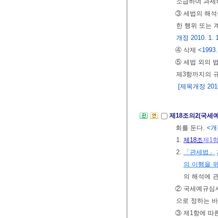
소급하여 과세
③ 세법의 해
한 행위 또는 
개정 2010. 1. 
④ 삭제
<1993.
⑤ 세법 외의 
제3항까지의 
[제목개정 2010.
제18조의2(국
회를 둔다.
<개정
1.
제18조
제1
2.
「관세법」
의 이행을 
의 해석에 
② 국세예규심
으로 정하는 바
③ 제1항에 따