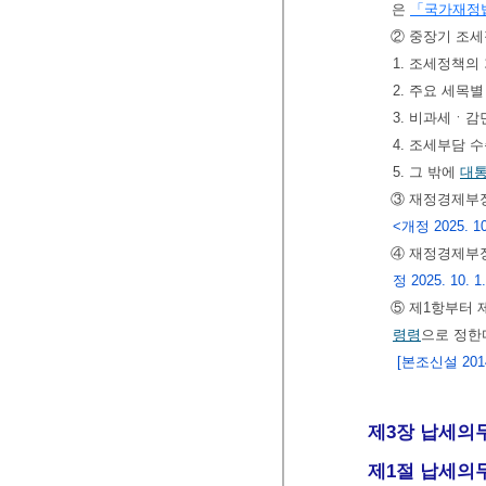
은
「국가재정
② 중장기 조세
1. 조세정책의
2. 주요 세목
3. 비과세ㆍ감
4. 조세부담 
5. 그 밖에
대
③ 재정경제부
<개정 2025. 10
④ 재정경제부
정 2025. 10. 1
⑤ 제1항부터 
령령
으로 정한
[본조신설 2014.
제3장 납세의
제1절 납세의무