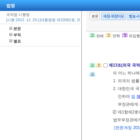
법령
③ 제1항 또는
국적법 시행령
관련 공무원이
본문
제정·개정이유
별표·
[시행 2022. 12. 20.] [대통령령 제33082호, 2022. 12. 20., 일부개정]
하지 아니한 경
본문
④ 제3항에 규
부칙
판례
연혁
위임행
지 못한 사람은
별표
[전문개정 2011.
제13조(외국 국적
의 어느 하나에
1. 외국의 법
2. 대한민국 
인하여
법
제
부장관에게 
② 제1항제2호
법무부장관에게
[전문개정 2010.