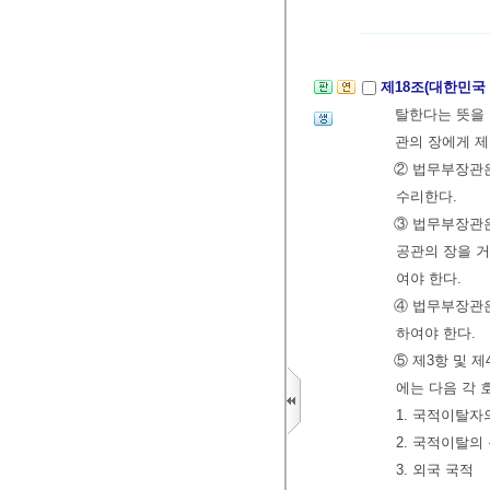
제18조(대한민국
탈한다는 뜻을
관의 장에게 제
② 법무부장관
수리한다.
③ 법무부장관은
공관의 장을 
여야 한다.
④ 법무부장관
하여야 한다.
⑤ 제3항 및 
에는 다음 각 
1. 국적이탈자
2. 국적이탈의
3. 외국 국적