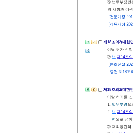
⑥ 법무부장관은
의 사항과 여권
[전문개정 2011.
[제목개정 2022.
제18조의2(대한
이탈 허가 신
②
법
제14조의
[본조신설 2022.
[종전 제18조의2
제18조의3(대한
이탈 허가를 신
1.
법무부령
으
2.
법
제14조의
령
으로 정하
② 재외공관의 