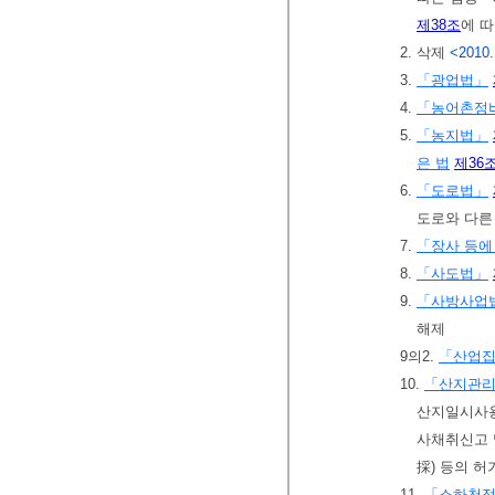
제38조
에 
2. 삭제
<2010.
3.
「광업법」
4.
「농어촌정
5.
「농지법」
은 법
제36
6.
「도로법」
도로와 다른
7.
「장사 등에
8.
「사도법」
9.
「사방사업
해제
9의2.
「산업집
10.
「산지관
산지일시사
사채취신고
採) 등의 
11.
「소하천