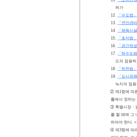
허가
12.
「수도법
13.
「연안관
14.
「체육시설
15.
「초지법
16.
「공간정보
17.
「하수도
도의 점용허
18.
「하천법
19.
「도시공원
녹지의 점
② 제1항에 따
률에서 정하는
③ 특별시장ㆍ
를 할 때에 그
하여야 한다.
<
④ 제3항에 따