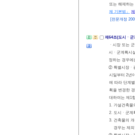
또는 해제하는 
제 기본법」
제
[전문개정 2009.
제64조(도시ㆍ
ㆍ시장 또는 
시ㆍ군계획시설
정하는 경우에
② 특별시장ㆍ
시일부터 2년
에 따라 단계
획을 변경한 
대하여는 제1항
1. 가설건축물
2. 도시ㆍ군
3. 건축물의 
경우는 제외