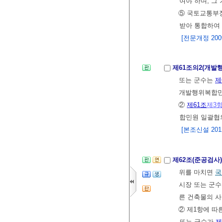
여야 하며, 그
⑤ 국토교통부
받아 통합하여
[전문개정 2009.
제61조의2(개
또는 군수는
제
개발행위복합민
②
제61조
제3
합민원 일괄협
[본조신설 2012.
제62조(준공검사
위를 마치면
국
시장 또는 군
른 건축물의 
② 제1항에 
또는 군수가
제