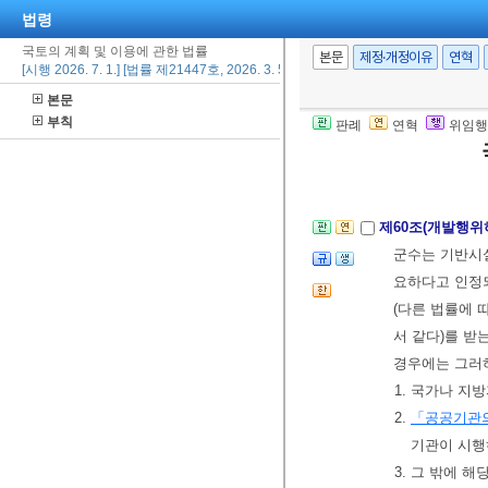
법령
③ 국토교통부장
국토의 계획 및 이용에 관한 법률
하는 개발행위
본문
제정·개정이유
연혁
[시행 2026. 7. 1.] [법률 제21447호, 2026. 3. 5., 타법개정]
는 바에 따라
본문
행정기관의 장
부칙
판례
연혁
위임행
12.>
[전문개정 2009.
제60조(개발행위
군수는 기반시설
요하다고 인정
(다른 법률에 
서 같다)를 받
경우에는 그러
1. 국가나 
2.
「공공기관의
기관이 시행
3. 그 밖에 