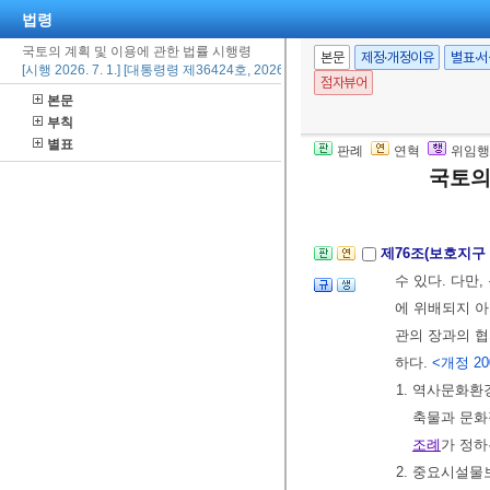
제74조(고도지
법령
물을 건축할 수
국토의 계획 및 이용에 관한 법률 시행령
본문
제정·개정이유
별표·
[시행 2026. 7. 1.] [대통령령 제36424호, 2026. 6. 23., 타법개정]
점자뷰어
제75조(방재지
본문
에 장애가 된
부칙
별표
시장ㆍ특별자치
판례
연혁
위임행
에서 도시ㆍ군
국토의
회의 심의를 
제76조(보호지구
수 있다. 다
에 위배되지 
관의 장과의 
하다.
<개정 2005.
1. 역사문화환
축물과 문화
조례
가 정하
2. 중요시설