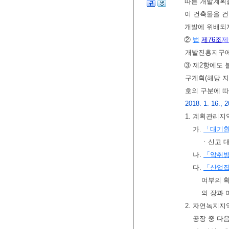
따른 개발계획
여 건축물을 
개발에 위배되
②
법
제76조
제
개발진흥지구에
③ 제2항에도
구계획(해당 지
호의 구분에 
2018. 1. 16., 2
1. 계획관리지
가.
「대기
ㆍ신고 대
나.
「악취
다.
「산업집
여부의 
의 장과 
2. 자연녹지
공장 중 다음