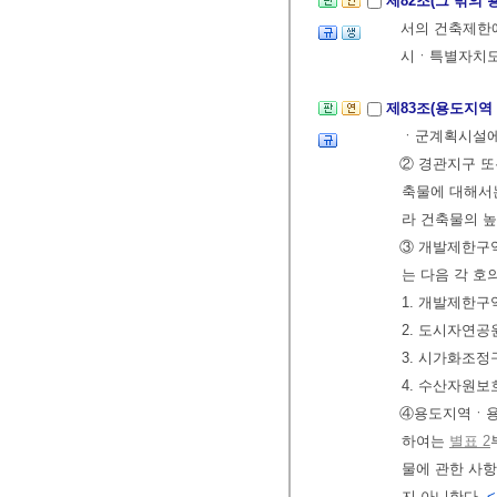
제82조(그 밖의
서의 건축제한
시ㆍ특별자치도
제83조(용도지역
ㆍ군계획시설
② 경관지구 
축물에 대해
라 건축물의 높
③ 개발제한구
는 다음 각 호
1. 개발제한구
2. 도시자연
3. 시가화조
4. 수산자원
④용도지역ㆍ용
하여는
별표 2
물에 관한 사항
지 아니한다.
<