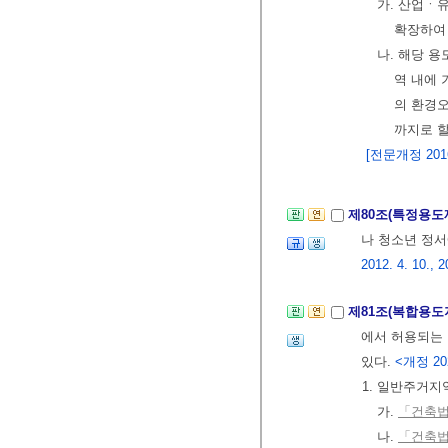
가. 산업ㆍ
확장하여
나. 해당 
역 내에
의 환경
까지로 할
[전문개정 2016.
제80조(특정용
나 청소년 정
2012. 4. 10., 2
제81조(복합용
에서 허용되는 
있다.
<개정 202
1. 일반주거지
가.
「건축법
나.
「건축법