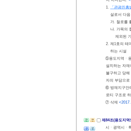
1.
「관광진흥
설로서 다음
가. 철로를
나. 가목의
제외된 기
2. 제1호의
하는 시설
⑤용도지역ㆍ용
설치하는 자재
불구하고 당해
자의 부담으로
⑥ 방재지구안
로티 구조로 
⑦ 삭제
<2017.
제84조(용도지역
시ㆍ광역시ㆍ특