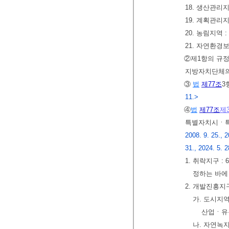
18. 생산관리지
19. 계획관리지
20. 농림지역 
21. 자연환경
②제1항의 규
지방자치단체의
③
법
제77조
3
11.>
④
법
제77조
제
특별자치시ㆍ특
2008. 9. 25., 2
31., 2024. 5. 2
1. 취락지구
정하는 바에
2. 개발진흥지
가. 도시지
산업ㆍ유
나. 자연녹