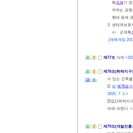
획
조례
가 정
우에는 공항
형태 등에 
3. 생태계보호
시ㆍ군계획
[제목개정 2017.
제77조
삭제
<201
제78조(취락지
수 있는 건축
②
법
제76조
제
2025. 7. 1.>
③집단취락지구
바에 의한다.
<
제79조(개발진