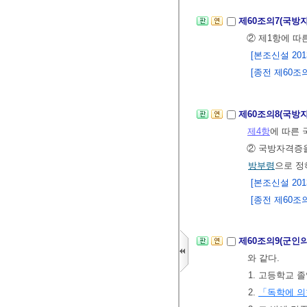
제60조의7(국방
② 제1항에 따
[본조신설 2013.
[종전 제60조의7
제60조의8(국방
제4항
에 따른 
② 국방자격증
방부령
으로 정
[본조신설 2013.
[종전 제60조의8
제60조의9(군인
와 같다.
1. 고등학교 
2.
「독학에 의