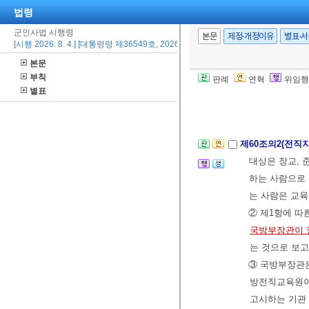
청심사위원회의
법령
[전문개정 2012.
군인사법 시행령
본문
제정·개정이유
별표·
[시행 2026. 8. 4.] [대통령령 제36549호, 2026. 8. 3., 일부개정]
제60조(위임규정
본문
부칙
[전문개정 2012.
판례
연혁
위임행
별표
제3절 전직지
제60조의2(전직
대상은 장교, 
하는 사람으로 
는 사람은 교육
② 제1항에 따
국방부장관이 
는 것으로 보
③ 국방부장관
방전직교육원이나
고시하는 기관 