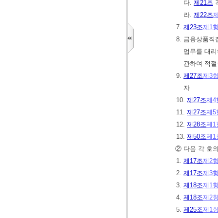
다.
제21조
라.
제22조
7.
제23조
제1
8. 금융상품
업무를 대리
관하여 적절
9.
제27조
제3
자
10.
제27조
제4
11.
제27조
제5
12.
제28조
제1
13.
제50조
제1
② 다음 각 호
1.
제17조
제2
2.
제17조
제3
3.
제18조
제1
4.
제18조
제2
5.
제25조
제1