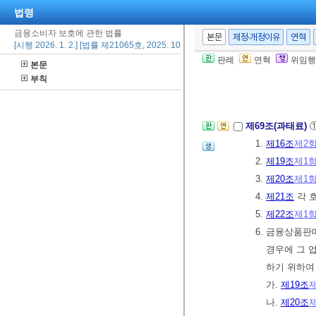
법령
[본조신설 2023.
금융소비자 보호에 관한 법률
본문
제정·개정이유
연혁
[시행 2026. 1. 2.] [법률 제21065호, 2025. 10. 1., 타법개정]
제68조(양벌규정
판례
연혁
위임행
본문
의 위반행위를 
부칙
무에 관하여 
제69조(과태료)
1.
제16조
제2
2.
제19조
제1
3.
제20조
제1
4.
제21조
각 
5.
제22조
제1
6. 금융상품
경우에 그 
하기 위하여
가.
제19조
나.
제20조