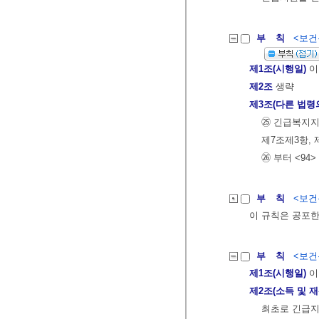
부 칙
<보건복
제1조(시행일)
이
제2조
생략
제3조(다른 법령
㉕ 긴급복지지
제7조제3항, 
㉖ 부터 <94
부 칙
<보건복
이 규칙은 공포한
부 칙
<보건복
제1조(시행일)
이
제2조(소득 및 
최초로 긴급지