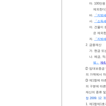
마. 100만
제외한다
바.
「지방
사.
「소득
아. 건물이
은 제외한
자.
「지방
2. 금융재산
가. 현금 또
나. 예금, 
법」
제4
② 임대보증금 
의 가액에서 
③ 제1항에 따
의 구분에 따른
재산의 종류 
정 2009. 12. 31.
1. 제1항제1