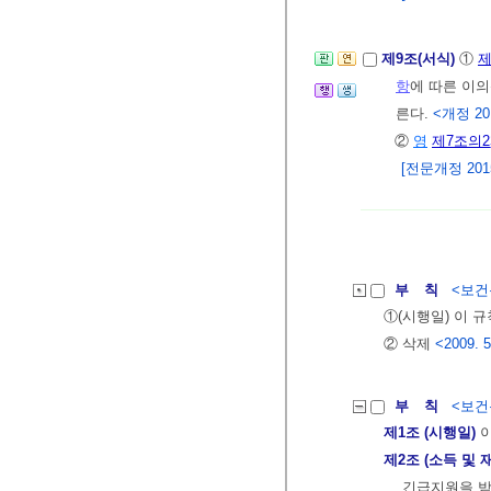
제9조(서식)
①
제
항
에 따른 이
른다.
<개정 201
②
영
제7조의2
[전문개정 2015.
부 칙
<보건복
①(시행일) 이 규
② 삭제
<2009. 5
부 칙
<보건복
제1조 (시행일)
이
제2조 (소득 및
긴급지원을 받