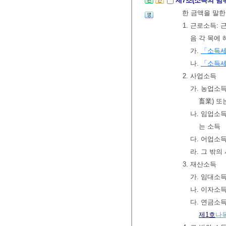
제7조(소득의 범
한 금액을 말한
1. 근로소득:
음 각 목에
가.
「소득
나.
「소득세
2. 사업소득
가. 농업소득
畜業) 또
나. 임업소
는 소득
다. 어업소
라. 그 밖의
3. 재산소득
가. 임대소득
나. 이자소
다. 연금소득
제1호
나