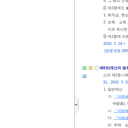
4. 그 밖의 소
② 제1항에도 
1. 퇴직금, 
2. 보육ㆍ교육
이와 유사한
③ 제1항에 따
2010. 3. 19.>
[전문개정 2009.
제8조(재산의 범
산과 제2호나목
31., 2010. 3. 1
1. 일반재산
가.
「지방
中財産),
나.
「지방
다.
「지방
라. 주택ㆍ