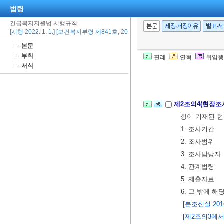
법령
교육을 매년 1
긴급복지지원법 시행규칙
④ 긴급지원 신
본문
제정·개정이유
별표·
[시행 2022. 1. 1.] [보건복지부령 제841호, 2021. 12. 6., 일부개정]
⑤ 제1항부터 
본문
보건복지부장관
부칙
판례
연혁
위임행
[본조신설 2019.
서식
[종전 제2조의3은
제2조의4(현장조
항이 기재된 
1. 조사기간
2. 조사범위
3. 조사담당자
4. 관계법령
5. 제출자료
6. 그 밖에 
[본조신설 2016.
[제2조의3에서 