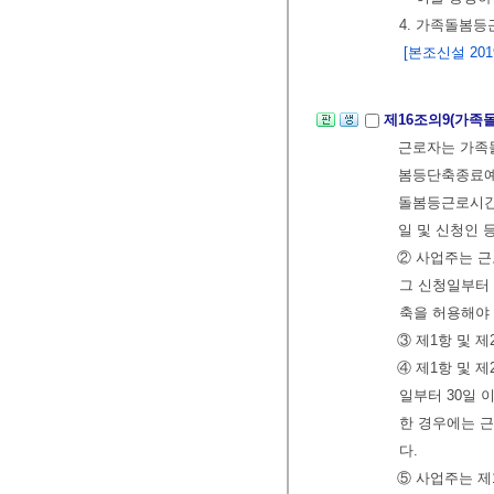
4. 가족돌봄
[본조신설 2019.
제16조의9(가족
근로자는 가족
봄등단축종료예
돌봄등근로시간
일 및 신청인 
② 사업주는 근
그 신청일부터
축을 허용해야 
③ 제1항 및 
④ 제1항 및 
일부터 30일
한 경우에는 
다.
⑤ 사업주는 제