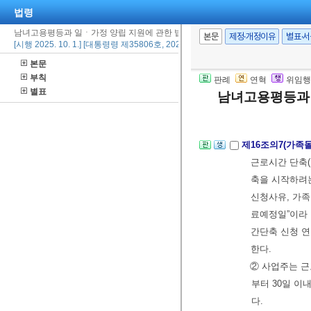
[본조신설 2019.
법령
남녀고용평등과 일ㆍ가정 양립 지원에 관한 법률 시행령
본문
제정·개정이유
별표·
[시행 2025. 10. 1.] [대통령령 제35806호, 2025. 10. 1., 타법개정]
제16조의6(준용)
본문
이 경우 “휴직
부칙
판례
연혁
위임행
[본조신설 2012.
별표
남녀고용평등과 
[제16조의4에서 
제16조의7(가족
근로시간 단축
축을 시작하려
신청사유, 가
료예정일”이라
간단축 신청 연
한다.
② 사업주는 근
부터 30일 
다.