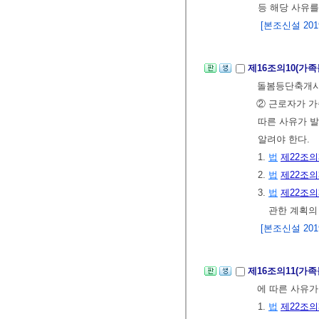
등 해당 사유를
[본조신설 2019.
제16조의10(가
돌봄등단축개시예
② 근로자가 
따른 사유가 발
알려야 한다.
1.
법
제22조의
2.
법
제22조의
3.
법
제22조의
관한 계획의
[본조신설 2019.
제16조의11(가
에 따른 사유가
1.
법
제22조의