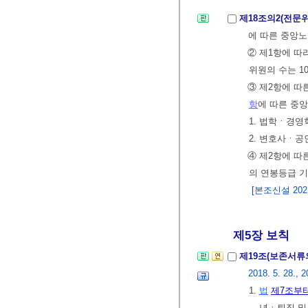
제18조의2(전문위
에 따른 중앙
② 제1항에 따
위원의 수는 1
③ 제2항에 따
항
에 따른 중
1. 법학ㆍ경
2. 변호사ㆍ
④ 제2항에 따
의 연봉등급 
[본조신설 2021.
제5장 보칙
제19조(보존서류
2018. 5. 28., 2
1.
법
제7조부터
년ㆍ퇴직 및