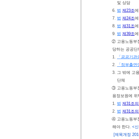
및 상담
6.
법
제23조
에
7.
법
제24조
에
8.
법
제31조
에
9.
법
제39조
에
② 고용노동부
당하는 공공단
1.
「공공기관의
2.
「정부출연연
3. 그 밖에
단체
③ 고용노동부
용정보원에 위
1.
법
제31조의
2.
법
제31조의
④ 고용노동부장
해야 한다.
<신설
[제목개정 2016.