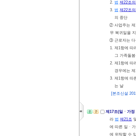
2.
법
제22조의
3.
법
제22조의
의 중단
② 사업주는 제
무 복귀일을 지
③ 근로자는 다
1. 제1항에 
그 가족돌봄
2. 제1항에 
경우에는 제
3. 제1항에 
는 날
[본조신설 2019.
제17조(일ㆍ가정
라
법
제21조
에 따른 일ㆍ가
에 위탁할 수 