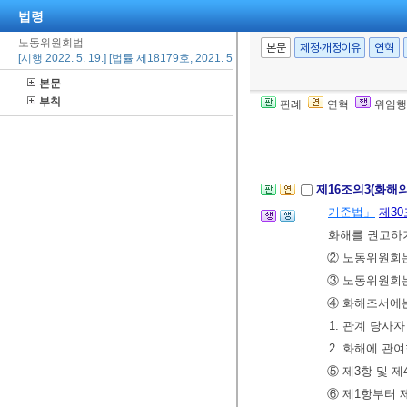
른 단독심판을 
법령
[전문개정 2015.
노동위원회법
본문
제정·개정이유
연혁
[시행 2022. 5. 19.] [법률 제18179호, 2021. 5. 18., 일부개정]
본문
제16조의2(주심
부칙
판례
연혁
위임행
경우에 주심위원
[전문개정 2015.
제16조의3(화해의
기준법」
제30
화해를 권고하거
② 노동위원회는
③ 노동위원회
④ 화해조서에는
1. 관계 당사자
2. 화해에 관
⑤ 제3항 및 
⑥ 제1항부터 