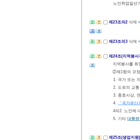
노인취업알선기
제23조의2
삭제
제23조의3
삭제
제24조(지역봉사
지역봉사를 희
②제1항의 규정
1. 국가 또는
2. 도로의 교
3. 충효사상,
4.
「국가유산
4의2. 노인에
5. 기타
대통령
제25조(생업지원