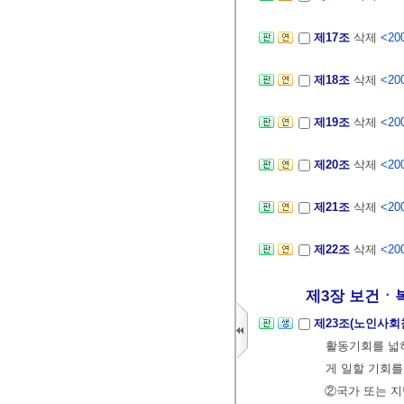
제17조
삭제
<200
제18조
삭제
<200
제19조
삭제
<200
제20조
삭제
<200
제21조
삭제
<200
제22조
삭제
<200
제3장 보건ㆍ
제23조(노인사회
활동기회를 넓
게 일할 기회
②국가 또는 