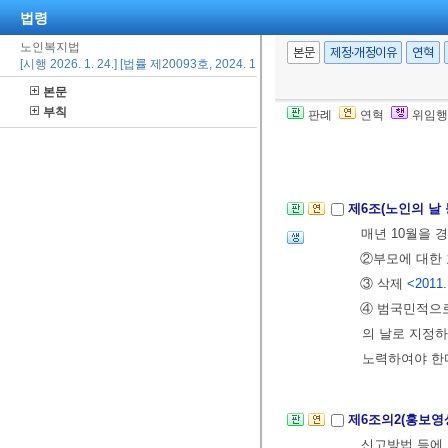
법령
노인복지법
제5조의2(노인
본문
제정·개정이유
연혁
[시행 2026. 1. 24.] [법률 제20093호, 2024. 1. 23., 일부개정]
노인복지에 미치
본문
수립ㆍ시행에 
부칙
판례
연혁
위임행
② 그 밖에 노
[본조신설 2023.
제6조(노인의 날 
매년 10월을 
②부모에 대한 
③ 삭제
<2011.
④ 범국민적으로
의 날로 지정
노력하여야 한
제6조의2(홍보
신고방법 등에