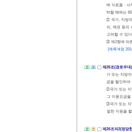
에 식료품ㆍ사
탁할 때에는 6
② 국가, 지방
리, 매표 등의
고려할 수 있다
③ 제2항에 따
[제목개정 2018.
제26조(경로우대
가 또는 지방
금을 할인하여 
②국가 또는 지
그 이용요금을 
③국가 또는 지
절한 지원을 할
제26조의2(정당