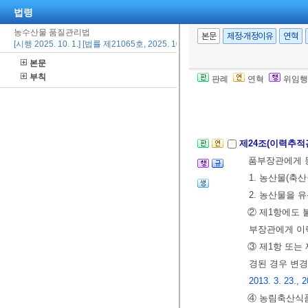
법령
제21조
삭제
<201
농수산물 품질관리법
본문
제정·개정이유
연혁
[시행 2025. 10. 1.] [법률 제21065호, 2025. 10. 1., 타법개정]
제22조
삭제
<201
본문
부칙
판례
연혁
위임행
제23조
삭제
<201
제5절 이력추
제24조(이력추적
품부장관에게 
1. 농산물(축
2. 농산물을 
② 제1항에도
부장관에게 이
③ 제1항 또는
경된 경우 변
2013. 3. 23., 2
④ 농림축산식품