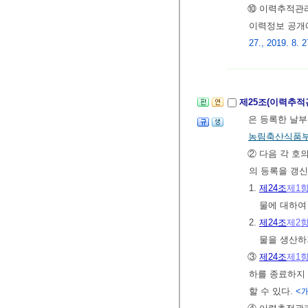
⑩ 이력추적관리
이력정보 공개
27., 2019. 8. 2
제25조(이력추적
은 등록한 날부
농림축산식품
② 다음 각 호
의 등록을 갱
1.
제24조
제1
물에 대하여
2.
제24조
제2
물을 생산하
③
제24조
제1
하를 종료하지
할 수 있다.
<개