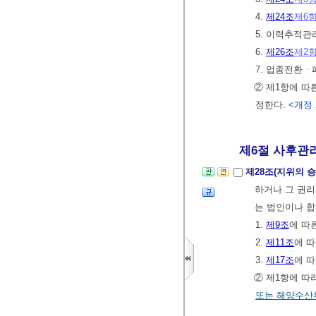
4.
제24조
제6
5. 이력추적
6.
제26조
제2
7. 업종전환
② 제1항에 따
정한다.
<개정 20
제6절 사후관리
제28조(지위의 승
하거나 그 권리
는 법인이나 합
1.
제9조
에 따
2.
제11조
에 
3.
제17조
에 
② 제1항에 따
또는 해양수산