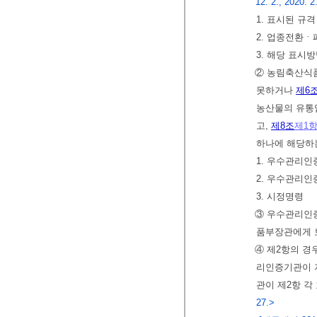
12. 2., 2020. 2
1. 표시된 규
2. 업종전환
3. 해당 표시
② 농림축산
못하거나
제6
농산물의 유통
고,
제8조
제1
하나에 해당하
1. 우수관리인
2. 우수관리
3. 시정명령
③ 우수관리인증
품부장관에게 
④ 제2항의 경
리인증기관이 
관이 제2항 각
27.>