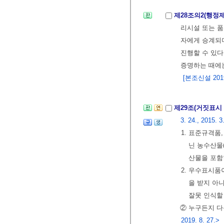
제28조의2(행정
리시설 또는 품
자에게 승계되며
진행할 수 있다
증명하는 때에
[본조신설 2019.
제29조(거짓표시
3. 24., 2015. 3
1. 표준규격품
닌 농수산물
산물을 포함
2. 우수표시
을 받지 아
잘못 인식할
② 누구든지 다
2019. 8. 27.>