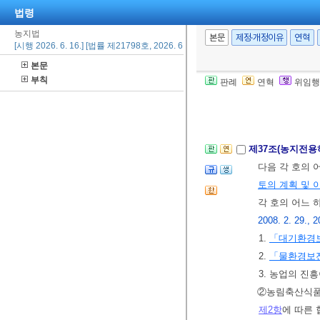
법령
따른 처리기간
농지법
연장 또는 재연
본문
제정·개정이유
연혁
[시행 2026. 6. 16.] [법률 제21798호, 2026. 6. 16., 일부개정]
다.
본문
⑥ 제1항에 따
부칙
판례
연혁
위임행
비용 납부 시기
[본조신설 2017.
제37조(농지전용
다음 각 호의 
토의 계획 및 
각 호의 어느 
2008. 2. 29., 2
1.
「대기환경
2.
「물환경보
3. 농업의 진
②농림축산식품
제2항
에 따른