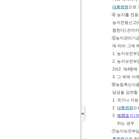
대통령령
으로 
④ 농지를 전용
농지전용신고(
함한다) 전까지
⑤농지관리기금
에 따라 그에
1. 농지보전부
2. 농지보전부
2의2. 제4항
3. 그 밖에 
⑥농림축산식품
담금을 감면할 
1. 국가나 
2.
대통령령
으
3.
제35조
제1
하는 경우
⑦농지보전부
통령령
으로 정