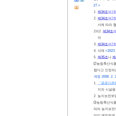
27.>
1.
제34조
제1
2.
제34조
제2
서에 따라 
2의2.
제34조
제
자
3.
제34조
제2
4. 삭제
<2023.
5.
제35조
나
제
②농림축산식품
렵다고 인정되
개정 2008. 2. 29
1.
「공공기관의
지의 시설용
2. 농지보전
③농림축산식품
따라 농지보전
미리 예치하게 