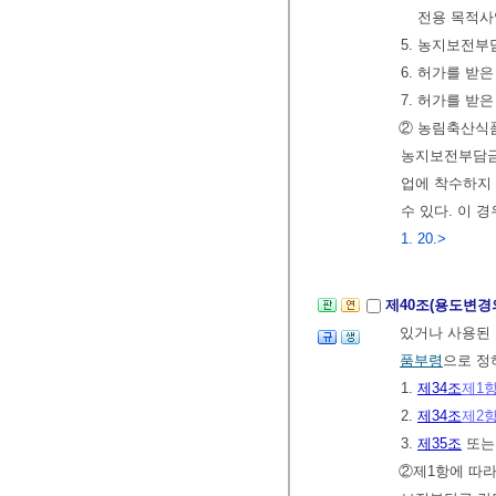
전용 목적사
5. 농지보전부
6. 허가를 받
7. 허가를 받
② 농림축산식
농지보전부담금
업에 착수하지
수 있다. 이 
1. 20.>
제40조(용도변경
있거나 사용된
품부령
으로 정
1.
제34조
제1
2.
제34조
제2
3.
제35조
또
②제1항에 따라