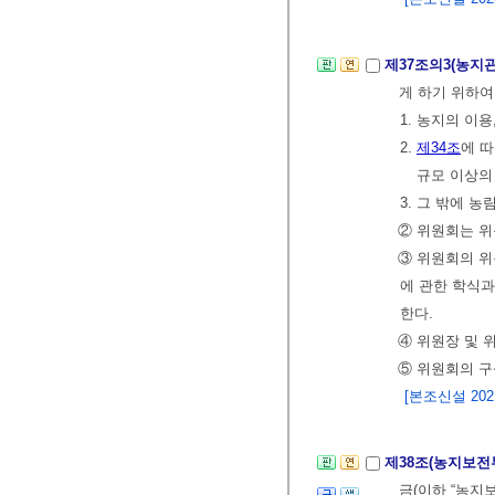
제37조의3(농
게 하기 위하여
1. 농지의 이
2.
제34조
에 
규모 이상의
3. 그 밖에
② 위원회는 위
③ 위원회의 
에 관한 학식
한다.
④ 위원장 및 
⑤ 위원회의 
[본조신설 2021.
제38조(농지보전
금(이하 “농지