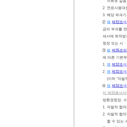
서류로 갈음
2. 연료사용대
3. 해당 부과
②
영
제32조
제
금의 부과를 
세서에 최적방
청장 또는 시
③
법
제35조의
에 따른 기본
1.
영
제32조
제
2.
영
제32조
제
(이하 “자
④
영
제32조
제
지 제15호서식
방환경청장, 
1. 자발적 협
2. 자발적 
할 수 있는