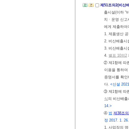
제51조의2(비산
출시설(이하 
치ㆍ운영 신고
에게 제출하여
1. 제품생산 
2. 비산배출
3. 비산배출
4.
별표 10의2
② 제1항에 따
이용을 통하여
증명서를 확인해
다.
<신설 2021.
③ 제1항에 
식
의 비산배출
14.>
④
법
제38조의
정 2017. 1. 26.,
1. 사업장의 