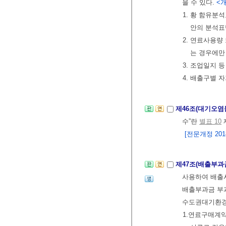
을 수 있다.
<개정
1. 황 함유분
안의 분석표
2. 연료사용량
는 경우에만
3. 조업일지 
4. 배출구별 
제46조(대기오염
수”란
별표 10
[전문개정 2018.
제47조(배출부과
사용하여 배출
배출부과금 부
수도권대기환경
1.연료구매계