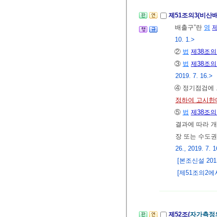
제51조의3(비산
배출구”란
영
제
10. 1.>
②
법
제38조의
③
법
제38조의
2019. 7. 16.>
④ 정기점검에
정하여 고시한
⑤
법
제38조의
결과에 따라 
장 또는 수도
26., 2019. 7. 1
[본조신설 2013.
[제51조의2에서 
제52조(
자가측정의