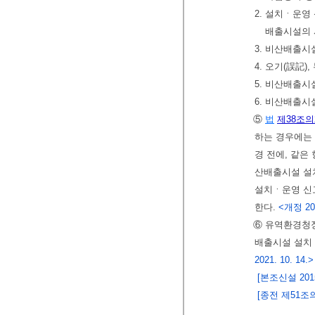
2. 설치ㆍ운영
배출시설의 
3. 비산배출
4. 오기(誤記
5. 비산배출시
6. 비산배출시
⑤
법
제38조의
하는 경우에는 
경 전에, 같은
산배출시설 설
설치ㆍ운영 신
한다.
<개정 2017.
⑥ 유역환경청
배출시설 설치
2021. 10. 14.>
[본조신설 2015.
[종전 제51조의