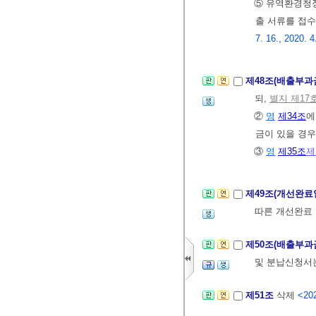
⑤ 유역환경청장
출 서류를 접수
7. 16., 2020. 4
제48조(배출부과
되,
별지 제17
②
영
제34조
에
금이 있을 경
③
영
제35조
제
제49조(개선완료
따른 개선완료
제50조(배출부과
및 분납신청서
제51조
삭제
<202