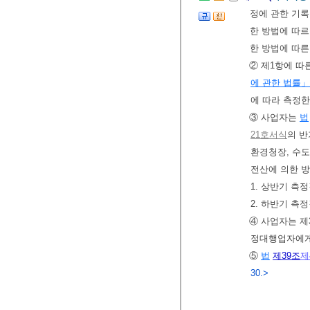
정에 관한 기
한 방법에 따
한 방법에 따른
② 제1항에 따
에 관한 법률」
에 따라 측정한
③ 사업자는
법
21호서식
의 
환경청장, 수
전산에 의한 
1. 상반기 측정
2. 하반기 측정
④ 사업자는 제
정대행업자에게
⑤
법
제39조
제
30.>