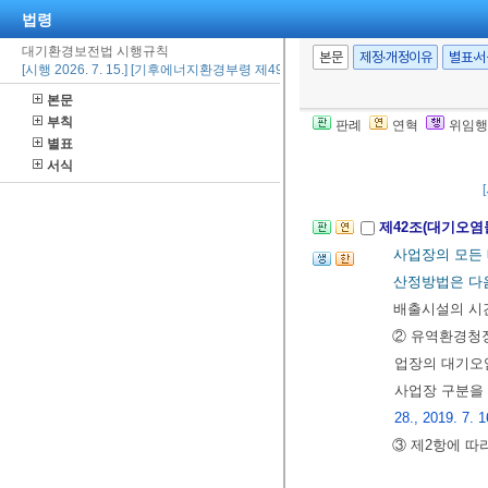
법령
대기환경보전법 시행규칙
본문
제정·개정이유
별표·
제41조(조업시간
[시행 2026. 7. 15.] [기후에너지환경부령 제49호, 2026. 7. 15., 일부개정]
이 주민의 건
본문
출로 예상되는 
부칙
판례
연혁
위임행
별표
는 전부의 정지
서식
16.>
제42조(대기오염
사업장의 모든
산정방법은 다
배출시설의 시
② 유역환경청
업장의 대기오
사업장 구분을
28., 2019. 7. 1
③ 제2항에 따