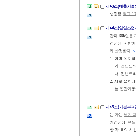
제43조(배출시설
생량은
별표 10
제44조(일일조업
간과 365일을
경청장, 지방환
라 산정한다.
<
1. 이미 설치
가. 전년도
나. 전년도
2. 새로 설
는 연간가동
제45조(기본부과
는 자는
별지 
환경청장, 수
항 각 호의 사