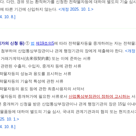
다. 다만, 경유 또는 환적허가를 신청한 전략물자등에 대하여 별도의 기술 심
에 따른 기간에 산입하지 않는다.
<개정 2025. 10. 1.>
 10. 8.]
허가의 신청 등)
①
법
제19조의5
에 따라 전략물자등을 중개하려는 자는 전략
를 첨부하여 산업통상부장관이나 관계 행정기관의 장에게 제출해야 한다.
<개정 2
, 거래가계약서(去來假契約書) 또는 이에 준하는 서류
에 관련된 수출자, 수입자, 중개자 등에 관한 서류
전략물자등의 성능과 용도를 표시하는 서류
전략물자등의 기술적 특성에 관한 서류
전략물자등의 용도 등에 관한 최종사용자의 서약서
 전략물자등의 중개허가에 필요한 서류로서
산업통상부장관이 정하여 고시하는
서
른 중개허가 신청을 받은 산업통상부장관이나 관계 행정기관의 장은 15일 이내
물품등에 대하여 별도의 기술 심사, 국내외 관계기관과의 협의 또는 현지조사
5. 10. 1.>
 10. 8.]