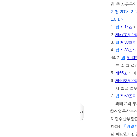
한 중 자유무
개정 2008. 2. 29.
10. 1.>
1.
법
제14조
에
2.
제57조
제4
3.
법
제33조
제
4.
법
제33조의
4의2.
법
제33
부 및 그 
5.
제65조
에 
6.
제66조
제2
서 발급 업
7.
법
제59조
제
과태료의 부
⑤산업통상부
해양수산부장관
한다),
「관광
만 해당한다),