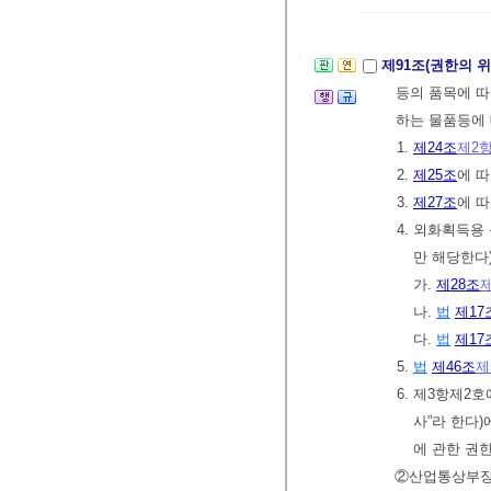
제91조(권한의 
등의 품목에 따
하는 물품등에
1.
제24조
제2
2.
제25조
에 
3.
제27조
에 
4. 외화획득용
만 해당한다)
가.
제28조
나.
법
제17
다.
법
제17
5.
법
제46조
제
6. 제3항제
사”라 한다
에 관한 권
②산업통상부