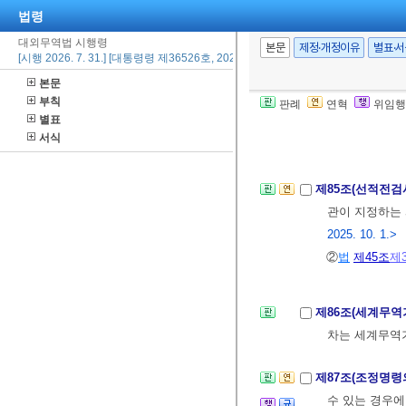
법령
대외무역법 시행령
제84조(조정비용
본문
제정·개정이유
별표·
[시행 2026. 7. 31.] [대통령령 제36526호, 2026. 7. 28., 타법개정]
수 있다.
<개정 20
본문
②조정비용은 신
부칙
판례
연혁
위임행
요한 사항은
산
별표
서식
제85조(선적전
관이 지정하는 
2025. 10. 1.>
②
법
제45조
제
제86조(세계무
차는 세계무역
제87조(조정명령
수 있는 경우에