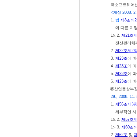
국소프트웨어산
<개정 2008. 2. 2
1.
법
제8조의2
에 따른 지
1의2.
제21조
제
전산관리체
2.
제22조
제2
3.
제23조
에 
4.
제23조
에 
5.
제23조
에 
6.
제23조
에 
⑥산업통상부
29., 2008. 11. 
1.
제56조
제3
세부적인 사
1의2.
제57조
제
1의3.
제60조의
2.
제62조
및
제