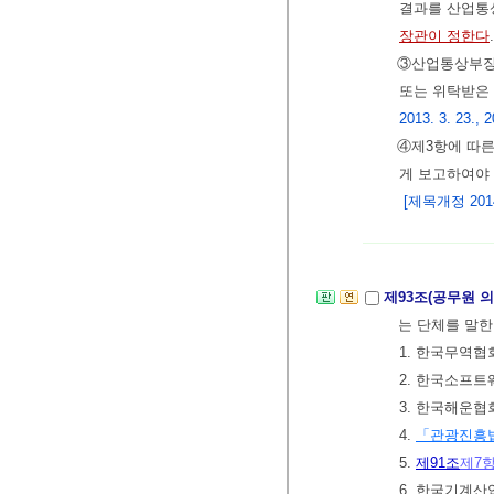
결과를 산업통
장관이 정한다
③산업통상부
또는 위탁받은 
2013. 3. 23., 2
④제3항에 따른
게 보고하여야
[제목개정 2014.
제93조(공무원 
는 단체를 말한
1. 한국무역협
2. 한국소프
3. 한국해운협
4.
「관광진흥
5.
제91조
제7
6. 한국기계