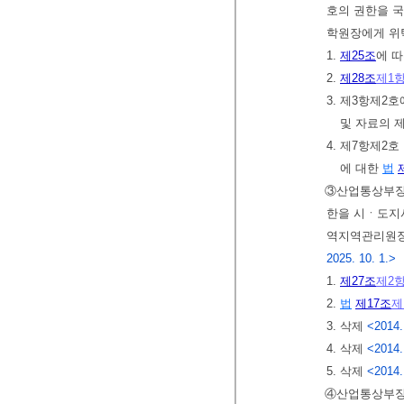
호의 권한을 
학원장에게 위
1.
제25조
에 
2.
제28조
제1
3. 제3항제2
및 자료의 
4. 제7항제2
에 대한
법
③산업통상부
한을 시ㆍ도지
역지역관리원장
2025. 10. 1.>
1.
제27조
제2
2.
법
제17조
제
3. 삭제
<2014.
4. 삭제
<2014.
5. 삭제
<2014.
④산업통상부