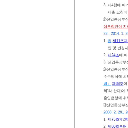
3. 제4항에 
제출 요청에
⑦산업통상부
상부장관이 지
23., 2014. 1. 2
1.
법
제11조
제
인 및 변경
2.
제24조
에 
3. 산업통상
⑧산업통상부
수주방식에 의
법」
제38조
에
회”라 한다)에
출입은행에 위
⑨산업통상부
2008. 2. 29., 2
1.
제75조
제2
2.
제80조부터 