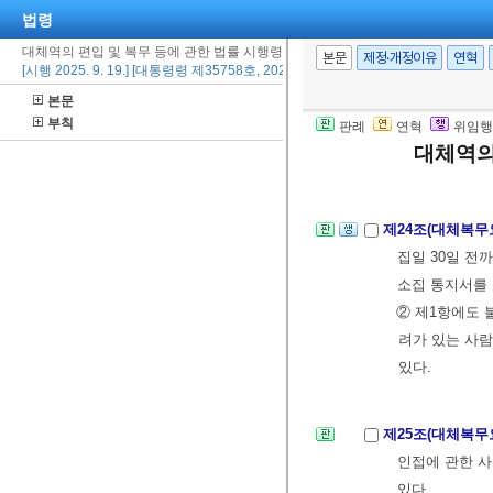
법령
1.
「병역법」
대체역의 편입 및 복무 등에 관한 법률 시행령
2.
「병역법」
본문
제정·개정이유
연혁
[시행 2025. 9. 19.] [대통령령 제35758호, 2025. 9. 18., 일부개정]
람
본문
3. 그 밖에 
부칙
판례
연혁
위임행
③ 병무청장은 
대체역의
원 소집 대상
제24조(대체복무
집일 30일 전
소집 통지서를 
② 제1항에도
려가 있는 사
있다.
제25조(대체복무
인접에 관한 
있다.