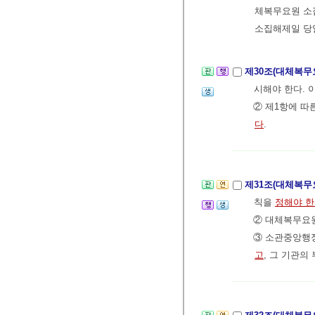
체복무요원 소
소집해제일 당
제30조(대체복무
시해야 한다. 
② 제1항에 따
다
.
제31조(대체복무
칙을
정해야 
② 대체복무요원
③ 소관중앙행
고
, 그 기관