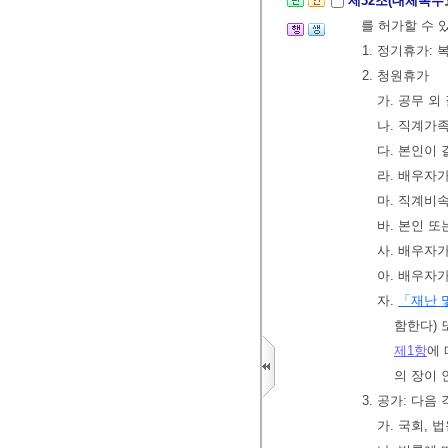
제32조(대체복무
를 허가할 수 
1. 정기휴가:
2. 청원휴가
가. 공무 외
나. 직계가
다. 본인이 
라. 배우자
마. 직계비
바. 본인 또
사. 배우자가
아. 배우자가
자.
「재난 
함한다) 
제1항
에
의 장이 
3. 공가: 다
가. 국회, 