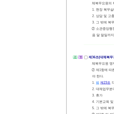
체복무요원의 복
1. 현장 복무
2. 상담 및 
3. 그 밖에
② 소관중앙행정
음 달 말일까
제36조(대체복무
체복무요원 명
② 제1항에 따
야 한다.
1.
법
제23조
각
2. 대체업무
3. 휴가
4. 기본교육 
5. 그 밖에 