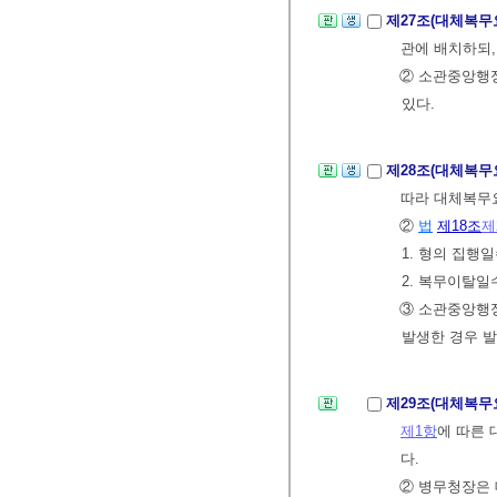
제27조(대체복무
관에 배치하되
② 소관중앙행
있다.
제28조(대체복무
따라 대체복무
②
법
제18조
제
1. 형의 집행
2. 복무이탈일
③ 소관중앙행
발생한 경우 발
제29조(대체복무
제1항
에 따른
다.
② 병무청장은