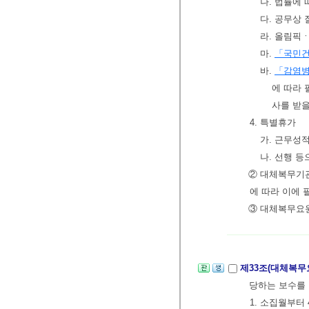
나. 법률에
다. 공무상
라. 올림픽
마.
「국민
바.
「감염병
에 따라
사를 받을
4. 특별휴가
가. 근무성적
나. 선행 등
② 대체복무기
에 따라 이에 
③ 대체복무요
제33조(대체복무
당하는 보수를 
1. 소집월부터