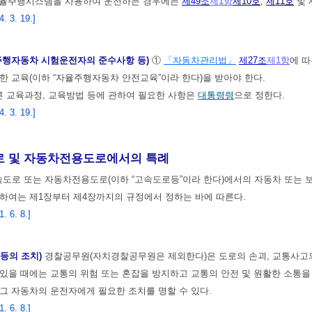
자율주행시스템을 사용하여 운전하는 경우에는
제49조
제1항
제10호
,
제11호
및 
 3. 19.]
주행자동차 시험운전자의 준수사항 등)
①
「자동차관리법」
제27조
제1항
에 
한 교육(이하 “자율주행자동차 안전교육”이라 한다)을 받아야 한다.
른 교육과정, 교육방법 등에 관하여 필요한 사항은
대통령령
으로 정한다.
 3. 19.]
및 자동차전용도로에서의 특례
도로 또는 자동차전용도로(이하 “고속도로등”이라 한다)에서의 자동차 또는 보
하여는 제1장부터 제4장까지의 규정에서 정하는 바에 따른다.
 6. 8.]
 등의 조치)
경찰공무원(자치경찰공무원은 제외한다)은 도로의 손괴, 교통사고
있을 때에는 교통의 위험 또는 혼잡을 방지하고 교통의 안전 및 원활한 소통을
그 자동차의 운전자에게 필요한 조치를 명할 수 있다.
 6. 8.]