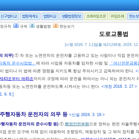
 6. 8.]
신구법비교
법령체계도
법령비교
생활법령정보
조례위임조문
위임조례
한눈보
 시 조치에 대한 방해의 금지)
교통사고가 일어난 경우에는 누구든지
제54조
제
정규칙
규제
생활법령
한눈보기
도로교통법
 6. 8.]
[시행 2026. 7. 1.] [법률 제21246호, 2025. 1
의 의무)
① 차 또는 노면전차의 운전자를 고용하고 있는 사람이나 직접 운전자
자동차 운수사업법」
에 따라 사업용 자동차를 임차한 사람 및
「여신전문금융
이 법이나 이 법에 따른 명령을 지키도록 항상 주의시키고 감독하여야 한다.
<
제43조부터 제45조
까지의 규정에 따라 운전을 하여서는 아니 되는 운전자가 
동차등 또는 노면전차를 운전하도록 시켜서는 아니 된다.
<개정 2018. 3. 27.>
 6. 8.]
행자동차 운전자의 의무 등
<신설 2024. 3. 19.>
주행자동차 운전자의 준수사항 등)
①
행정안전부령
으로 정하는 완전 자율주행
접 운전 요구에 지체 없이 대응하여 조향장치, 제동장치 및 그 밖의 장치를 