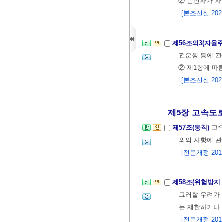
② 운전자가 
[본조신설 2024.
제56조의3(자율
전운행 등에 관
② 제1항에 따
[본조신설 2024.
제5장 고속도로 
제57조(통칙)
고속
외의 사항에 관
[전문개정 2011.
제58조(위험방지
그러할 우려가 
는 제한하거나 
[전문개정 2011.