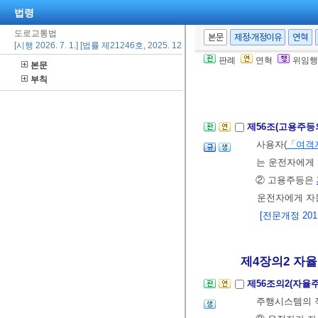
[전문개정 2011.
법령
도로교통법
본문
제정·개정이유
연혁
[시행 2026. 7. 1.] [법률 제21246호, 2025. 12. 30., 일부개정]
제55조(사고발생
판례
연혁
위임행
본문
된다.
부칙
[전문개정 2011.
제56조(고용주등
사용자(
「여객
는 운전자에게 
② 고용주등은
운전자에게 자
[전문개정 2011.
제4장의2 자율주
제56조의2(자율
주행시스템의 직